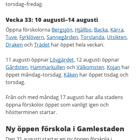
torsdag–fredag.
Vecka 33: 10 augusti–14 augusti
Öppna förskolorna
Bergsjön
,
Hjällbo
,
Backa
,
Kärra
,
Tuve
,
Fyrklövern
,
Sannegården
,
Torslanda
,
Utsikten
,
Draken
och
Trädet
har öppet hela veckan.
11 augusti öppnar
Lövgärdet
, 12 augusti öppnar
Gårdsten
,
Hammarkullen
och
Välkomsten
.
Kojan
har
öppet måndag–torsdag.
Kåken
har öppet tisdag och
torsdag.
Från och med måndag 17 augusti har alla stadens
öppna förskolor öppet som vanligt igen och
höstterminen startar.
Ny öppen förskola i Gamlestaden
Den 31 augusti startar en ny öppen förskola i