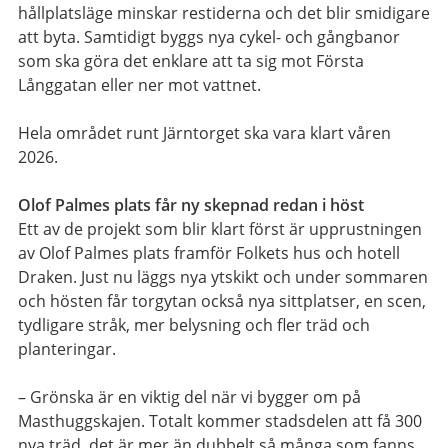
hållplatsläge minskar restiderna och det blir smidigare
att byta. Samtidigt byggs nya cykel- och gångbanor
som ska göra det enklare att ta sig mot Första
Långgatan eller ner mot vattnet.
Hela området runt Järntorget ska vara klart våren
2026.
Olof Palmes plats får ny skepnad redan i höst
Ett av de projekt som blir klart först är upprustningen
av Olof Palmes plats framför Folkets hus och hotell
Draken. Just nu läggs nya ytskikt och under sommaren
och hösten får torgytan också nya sittplatser, en scen,
tydligare stråk, mer belysning och fler träd och
planteringar.
– Grönska är en viktig del när vi bygger om på
Masthuggskajen. Totalt kommer stadsdelen att få 300
nya träd, det är mer än dubbelt så många som fanns