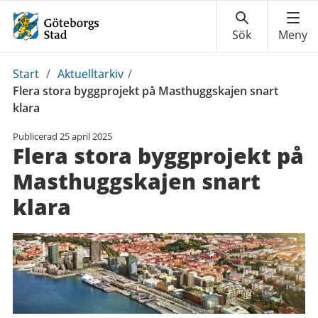
Du
Start
/
Aktuelltarkiv
/
är
Flera stora byggprojekt på Masthuggskajen snart
här:
klara
Publicerad
25 april 2025
Flera stora byggprojekt på
Masthuggskajen snart
klara