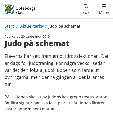
Du
Start
/
Aktuelltarkiv
/
Judo på schemat
är
Publicerad
20 september 2019
här:
Judo på schemat
Eleverna har sett fram emot idrottslektionen. Det
är dags för judoträning. För några veckor sedan
var det den lokala judoklubben som lärde ut
övningarna, men denna gången är det lärarnas
tur.
På lektionen ska ett av judons kastgrepp testas. Anton
får lära sig hur han ska falla på rätt sätt innan läraren
kastar honom ner i mattan.