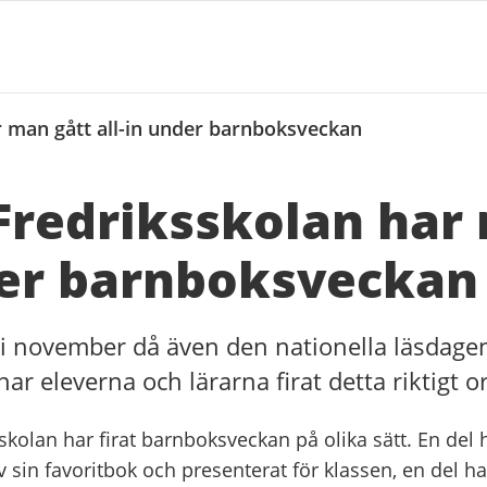
r man gått all-in under barnboksveckan
Fredriksskolan har
der barnboksveckan
i november då även den nationella läsdagen 
ar eleverna och lärarna firat detta riktigt or
skolan har firat barnboksveckan på olika sätt. En del 
 sin favoritbok och presenterat för klassen, en del ha