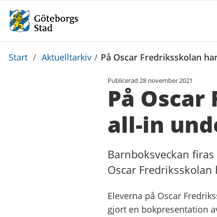
Du
Start
/
Aktuelltarkiv
/
På Oscar Fredriksskolan ha
är
Publicerad
28 november 2021
här:
På Oscar 
all-in un
Barnboksveckan firas 
Oscar Fredriksskolan h
Eleverna på Oscar Fredriks
gjort en bokpresentation av