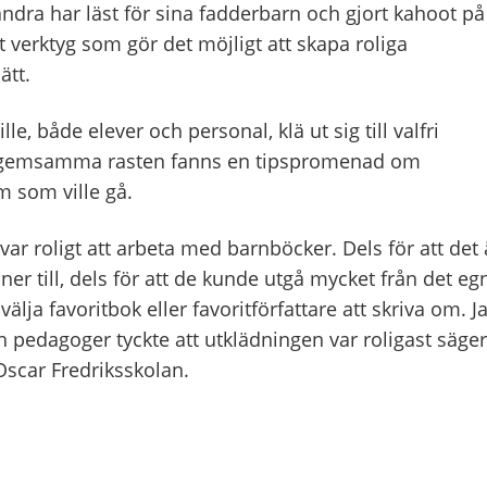
 andra har läst för sina fadderbarn och gjort kahoot på
lt verktyg som gör det möjligt att skapa roliga
ätt.
le, både elever och personal, klä ut sig till valfri
n gemsamma rasten fanns en tipspromenad om
m som ville gå.
 var roligt att arbeta med barnböcker. Dels för att det 
ner till, dels för att de kunde utgå mycket från det eg
välja favoritbok eller favoritförfattare att skriva om. J
ch pedagoger tyckte att utklädningen var roligast säger
Oscar Fredriksskolan.