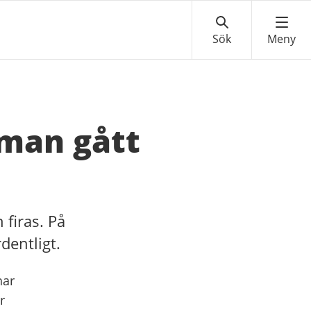
 man gått
firas. På
dentligt.
har
r