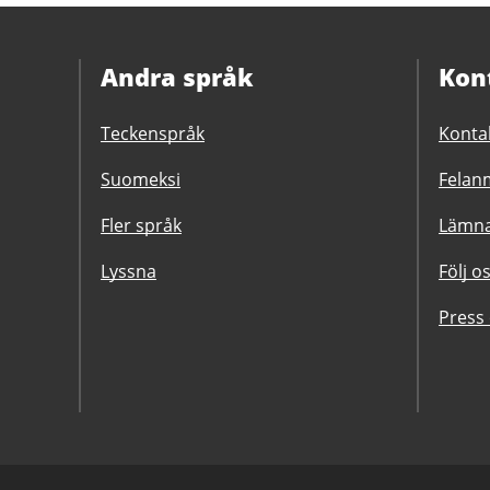
Andra språk
Kon
Teckenspråk
Konta
Suomeksi
Felanm
Fler språk
Lämna
Lyssna
Följ o
Press