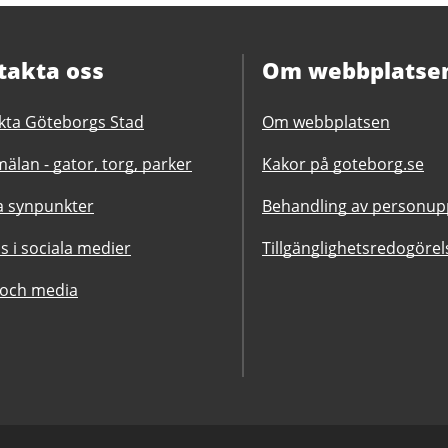
takta oss
Om webbplatse
kta Göteborgs Stad
Om webbplatsen
älan - gator, torg, parker
Kakor på goteborg.se
 synpunkter
Behandling av personupp
ss i sociala medier
Tillgänglighetsredogörel
 och media