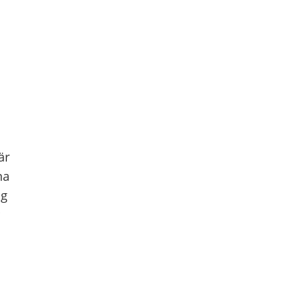
är
na
ag