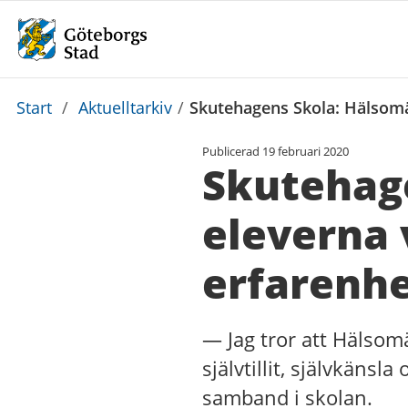
Du
Start
/
Aktuelltarkiv
/
Skutehagens Skola: Hälsomä
är
Publicerad
19 februari 2020
här:
Skutehage
eleverna
erfarenh
— Jag tror att Hälsomä
självtillit, självkäns
samband i skolan.