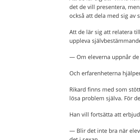
det de vill presentera, men
också att dela med sig av s
Att de lär sig att relatera 
uppleva självbestämmande
—
Om eleverna uppnår de tr
Och erfarenheterna hjälpe
Rikard finns med som stötte
lösa problem själva. För de
Han vill fortsätta att erb
—
Blir det inte bra när ele
det i sexan.