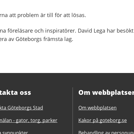
rna att problem är till för att lösas.
rna föreläsare och inspiratörer. David Lega har besökt
lera av Göteborgs främsta lag.
takta oss
Om webbplatse
kta Göteborgs Stad
Om webbplatsen
älan - gator, torg, parker
Kakor på goteborg.se
 synpunkter
Behandling av personupp