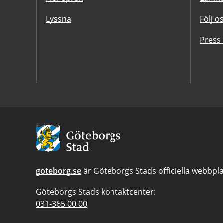
Lyssna
Följ o
Press
Avsändare:
Göteborgs
Stad
goteborg.se
är Göteborgs Stads officiella webbpla
Göteborgs Stads kontaktcenter:
Telefonnummer
031-365 00 00
till