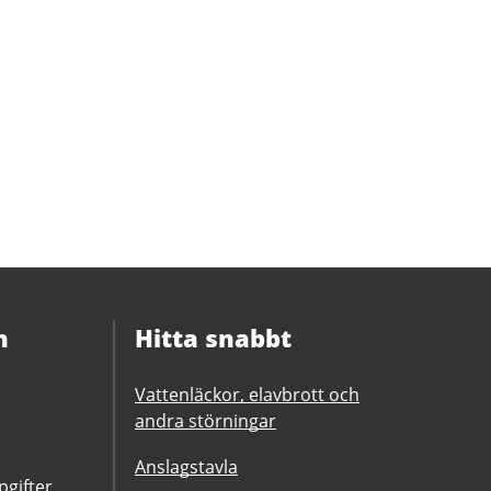
n
Hitta snabbt
Vattenläckor, elavbrott och
andra störningar
Anslagstavla
gifter