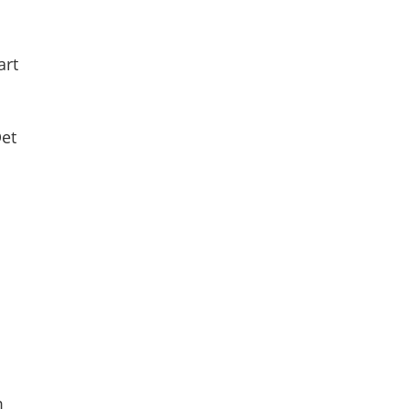
art
Det
m