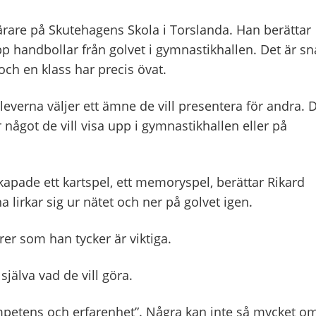
ärare på Skutehagens Skola i Torslanda. Han berättar
p handbollar från golvet i gymnastikhallen. Det är sn
och en klass har precis övat.
everna väljer ett ämne de vill presentera för andra. 
r något de vill visa upp i gymnastikhallen eller på
kapade ett kartspel, ett memoryspel, berättar Rikard
lirkar sig ur nätet och ner på golvet igen.
rer som han tycker är viktiga.
jälva vad de vill göra.
kompetens och erfarenhet”. Några kan inte så mycket o