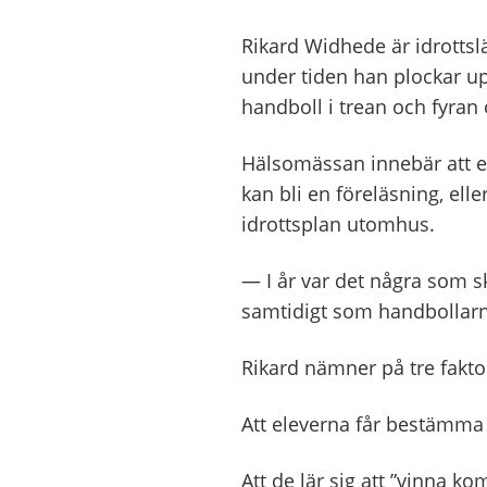
Rikard Widhede är idrottsl
under tiden han plockar up
handboll i trean och fyran 
Hälsomässan innebär att el
kan bli en föreläsning, elle
idrottsplan utomhus.
—
I år var det några som s
samtidigt som handbollarna 
Rikard nämner på tre fakto
Att eleverna får bestämma s
Att de lär sig att ”vinna 