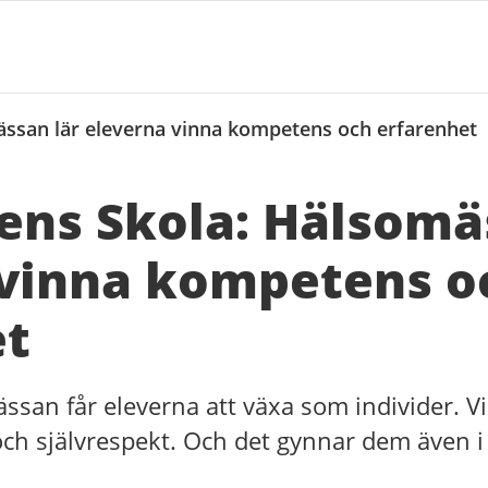
ssan lär eleverna vinna kompetens och erfarenhet
ns Skola: Hälsomä
 vinna kompetens o
et
ssan får eleverna att växa som individer. Vi
la och självrespekt. Och det gynnar dem även 