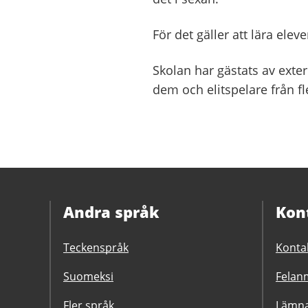
För det gäller att lära eleve
Skolan har gästats av exte
dem och elitspelare från f
Andra språk
Kon
Teckenspråk
Konta
Suomeksi
Felanm
Fler språk
Lämna