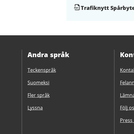
Dokument
Trafiknytt Spårbyte
och
filer
Andra språk
Kon
Teckenspråk
Konta
Suomeksi
Felanm
Fler språk
Lämna
Lyssna
Följ o
Press