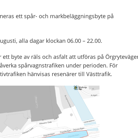
eras ett spår- och markbeläggningsbyte på
augusti, alla dagar klockan 06.00 – 22.00.
 byte av räls och asfalt att utföras på Örgryteväge
åverka spårvagnstrafiken under perioden. För
ivtrafiken hänvisas resenärer till Västtrafik.