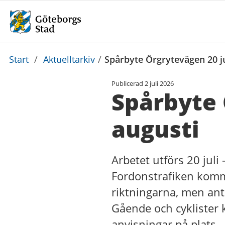
Du
Start
/
Aktuelltarkiv
/
Spårbyte Örgrytevägen 20 ju
är
Publicerad
2 juli 2026
här:
Spårbyte 
augusti
Arbetet utförs 20 juli
Fordonstrafiken komm
riktningarna, men antal
Gående och cyklister 
anvisningar på plats.