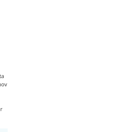
ta
hov
r