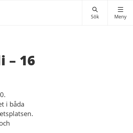
i – 16
0.
t i båda
betsplatsen.
 och