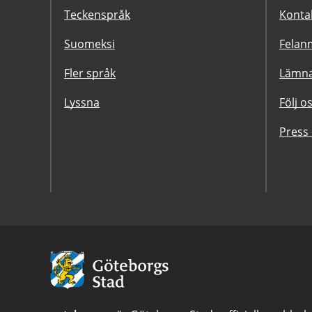
Teckenspråk
Konta
Suomeksi
Felanm
Fler språk
Lämna
Lyssna
Följ o
Press
Avsändare:
Göteborgs
Stad