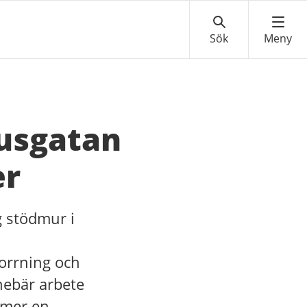
iusgatan
er
g stödmur i
borrning och
nebär arbete
mmer en