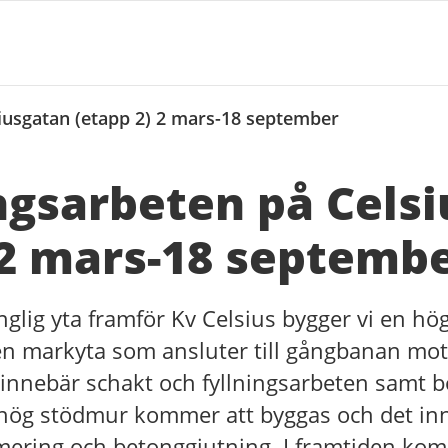
iusgatan (etapp 2) 2 mars-18 september
gsarbeten på Cels
 2 mars-18 septemb
änglig yta framför Kv Celsius bygger vi en hö
en markyta som ansluter till gångbanan mot
 innebär schakt och fyllningsarbeten samt 
 hög stödmur kommer att byggas och det in
mering och betonggjutning. I framtiden ko