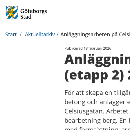
Du
Start
/
Aktuelltarkiv
/
Anläggningsarbeten på Cels
är
Publicerad
18 februari 2026
här:
Anläggnin
(etapp 2)
För att skapa en tillg
betong och anlägger 
Celsiusgatan. Arbetet
bearbetning berg. En
med formsättning, ar