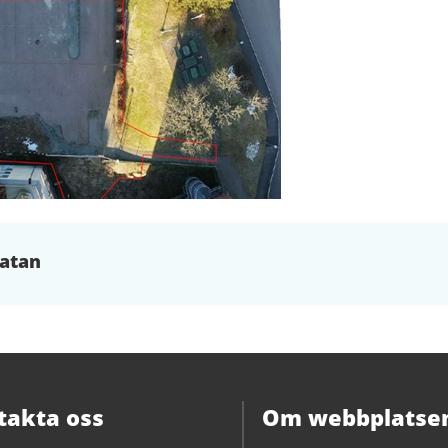
gatan
takta oss
Om webbplatse