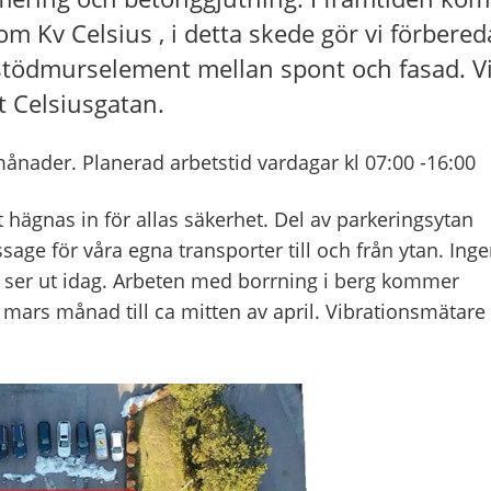
om Kv Celsius , i detta skede gör vi förbere
stödmurselement mellan spont och fasad. V
 Celsiusgatan.
månader. Planerad arbetstid vardagar kl 07:00 -16:00
ägnas in för allas säkerhet. Del av parkeringsytan
age för våra egna transporter till och från ytan. Ing
t ser ut idag. Arbeten med borrning i berg kommer
 mars månad till ca mitten av april. Vibrationsmätare