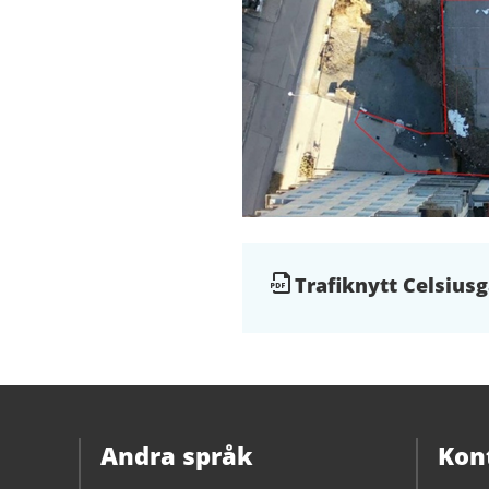
Dokument
Trafiknytt Celsius
och
filer
Andra språk
Kon