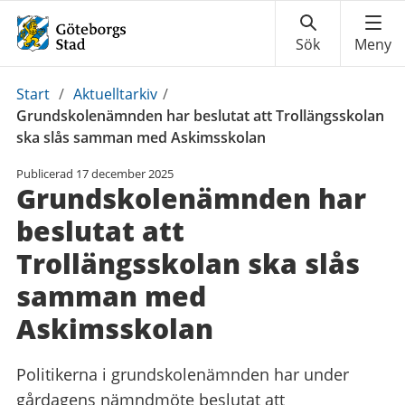
Du
Start
/
Aktuelltarkiv
/
är
Grundskolenämnden har beslutat att Trollängsskolan
här:
ska slås samman med Askimsskolan
Publicerad
17 december 2025
Grundskolenämnden har
beslutat att
Trollängsskolan ska slås
samman med
Askimsskolan
Politikerna i grundskolenämnden har under
gårdagens nämndmöte beslutat att