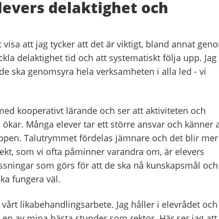
levers delaktighet och
visa att jag tycker att det är viktigt, bland annat gen
kla delaktighet tid och att systematiskt följa upp. Jag 
nde ska genomsyra hela verksamheten i alla led - vi
med kooperativt lärande och ser att aktiviteten och
 ökar. Många elever tar ett större ansvar och känner a
uppen. Talutrymmet fördelas jämnare och det blir mer
pekt, som vi ofta påminner varandra om, är elevers
assningar som görs för att de ska nå kunskapsmål och 
ska fungera väl.
i vårt likabehandlingsarbete. Jag håller i elevrådet och
r en av mina bästa stunder som rektor. Här ser jag att