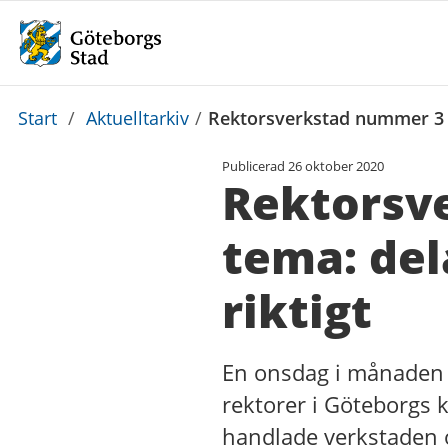
Du
Start
/
Aktuelltarkiv
/
Rektorsverkstad nummer 3 år
är
Publicerad
26 oktober 2020
här:
Rektorsv
tema: del
riktigt
En onsdag i månaden h
rektorer i Göteborgs
handlade verkstaden om