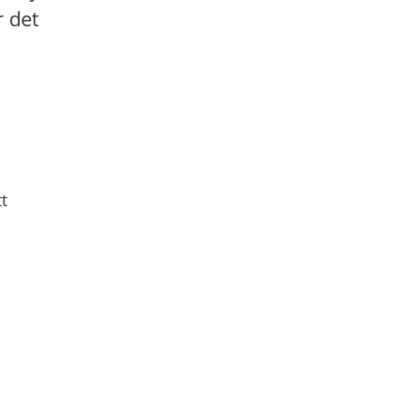
r det
t