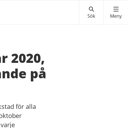
r 2020,
ande på
tad för alla
oktober
 varje