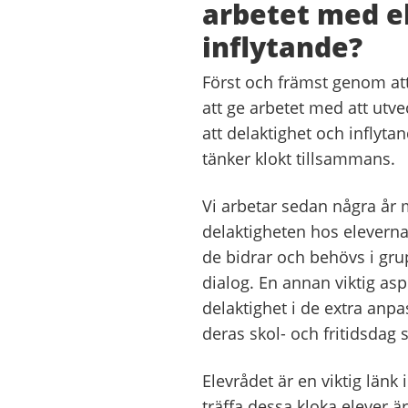
arbetet med e
inflytande?
Först och främst genom att 
att ge arbetet med att utvec
att delaktighet och inflyta
tänker klokt tillsammans.
Vi arbetar sedan några år 
delaktigheten hos eleverna
de bidrar och behövs i gr
dialog. En annan viktig as
delaktighet i de extra anp
deras skol- och fritidsdag 
Elevrådet är en viktig länk 
träffa dessa kloka elever ä