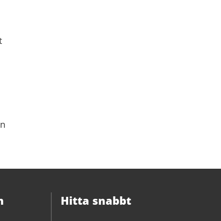
t
in
n
Hitta snabbt