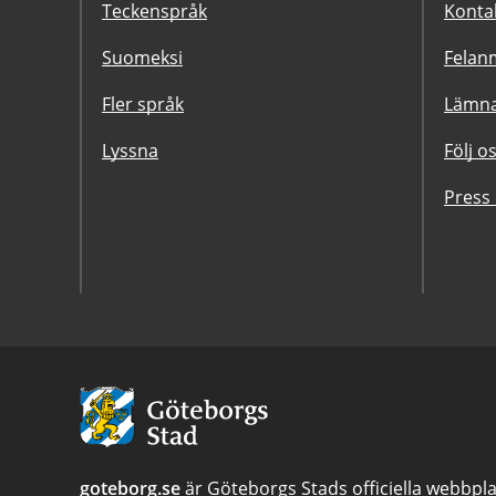
Teckenspråk
Konta
Suomeksi
Felanm
Fler språk
Lämna
Lyssna
Följ o
Press
Avsändare:
Göteborgs
Stad
goteborg.se
är Göteborgs Stads officiella webbpla