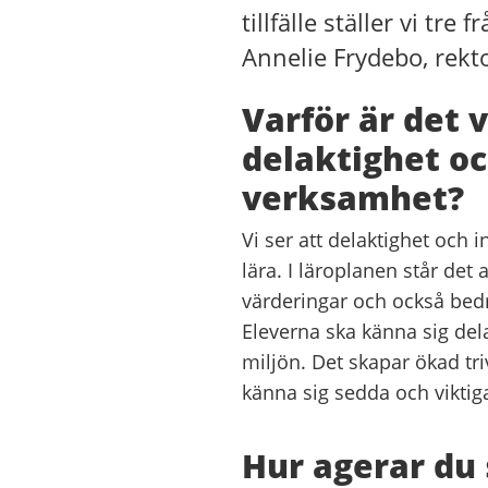
tillfälle ställer vi tr
Annelie Frydebo, rekto
Varför är det v
delaktighet oc
verksamhet?
Vi ser att delaktighet och 
lära. I läroplanen står de
värderingar och också bed
Eleverna ska känna sig dela
miljön. Det skapar ökad triv
känna sig sedda och viktig
Hur agerar du