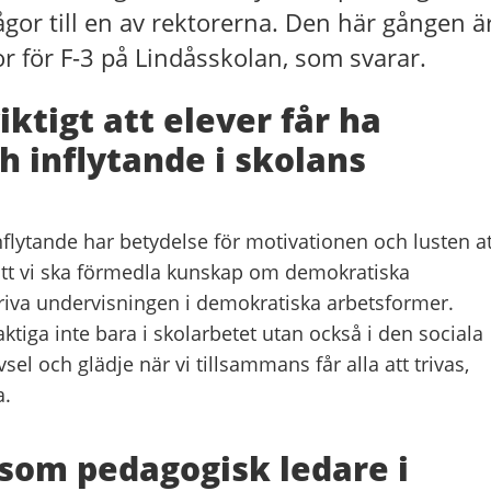
e frågor till en av rektorerna. Den här gången ä
r för F-3 på Lindåsskolan, som svarar.
iktigt att elever får ha
h inflytande i skolans
inflytande har betydelse för motivationen och lusten at
t att vi ska förmedla kunskap om demokratiska
riva undervisningen i demokratiska arbetsformer.
ktiga inte bara i skolarbetet utan också i den sociala
sel och glädje när vi tillsammans får alla att trivas,
a.
 som pedagogisk ledare i