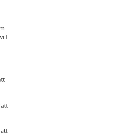
om
vill
tt
att
 att