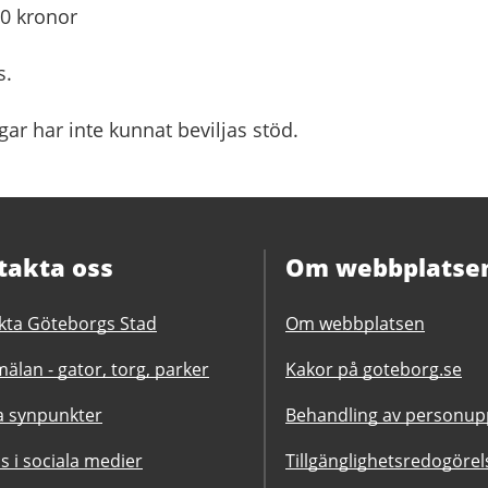
00 kronor
s.
gar har inte kunnat beviljas stöd.
takta oss
Om webbplatse
kta Göteborgs Stad
Om webbplatsen
älan - gator, torg, parker
Kakor på goteborg.se
 synpunkter
Behandling av personupp
ss i sociala medier
Tillgänglighetsredogörel