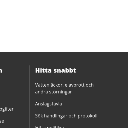
n
Hitta snabbt
Vattenläckor, elavbrott och
andra störningar
Anslagstavla
gifter
Sök handlingar och protokoll
se
Hitta politiker