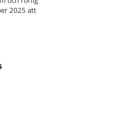
m och rörlig
ber 2025 att
6