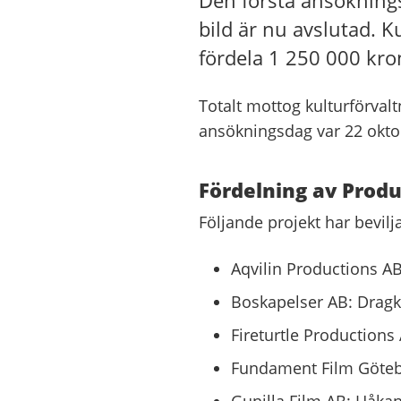
Den första ansöknings
bild är nu avslutad. 
fördela 1 250 000 kron
Totalt mottog kulturförval
ansökningsdag var 22 okto
Fördelning av Produk
Följande projekt har bevilj
Aqvilin Productions AB:
Boskapelser AB: Drag
Fireturtle Productions
Fundament Film Götebo