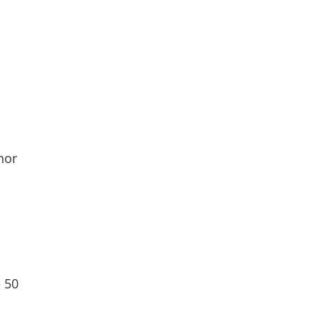
nor
 50