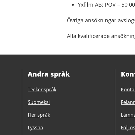
Yxfilm AB: POV – 50 0
Övriga ansökningar avslog
Alla kvalificerade ansöknin
Andra språk
Kon
Teckenspråk
Konta
Suomeksi
Felanm
Fler språk
Lämna
Lyssna
Följ o