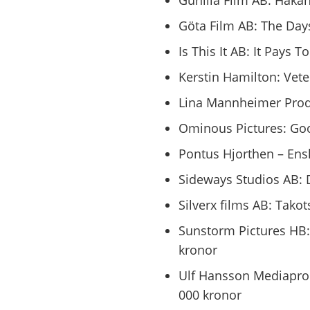
Gunilla Film AB: Håkan
Göta Film AB: The Days
Is This It AB: It Pays 
Kerstin Hamilton: Vet
Lina Mannheimer Produ
Ominous Pictures: Goo
Pontus Hjorthen – Ens
Sideways Studios AB: 
Silverx films AB: Tak
Sunstorm Pictures HB:
kronor
Ulf Hansson Mediaprod
000 kronor