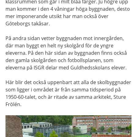
klassrummen som går i milt blåa färger. Ju högre upp
man kommer i den 4 våningar höga byggnaden, desto
mer imponerande utsikt har man också över
Göteborgs takåsar.
På andra sidan vetter byggnaden mot innergården,
där man byggt en helt ny skolgård för de yngre
eleverna. På den här sidan av byggnaden finns också
den gamla skolgården och fotbollsplanen, som
eleverna på ISGR delar med Guldhedsskolans elever.
Här blir det också uppenbart att alla de skolbyggnader
som ligger i området är från samma tidsperiod på
1950-60-talet, och är ritade av samma arkitekt, Sture
Frölén.