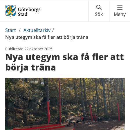
Du
Start
/
Aktuelltarkiv
/
är
Nya utegym ska få fler att börja träna
här:
Publicerad
22 oktober 2025
Nya utegym ska få fler att
börja träna