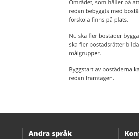
Området, som håller på att 
redan bebyggts med bostä
förskola finns på plats.
Nu ska fler bostäder bygg
ska fler bostadsrätter bild
målgrupper.
Byggstart av bostäderna k
redan framtagen.
Andra språk
Kon