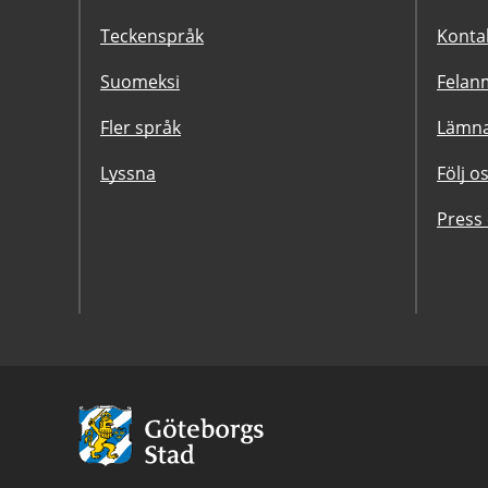
Teckenspråk
Konta
Suomeksi
Felanm
Fler språk
Lämna
Lyssna
Följ o
Press
Avsändare:
Göteborgs
Stad