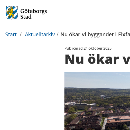
Du
Start
/
Aktuelltarkiv
/
Nu ökar vi byggandet i Fixf
är
Publicerad
24 oktober 2025
här:
Nu ökar v