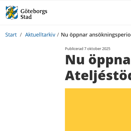
Du
Start
/
Aktuelltarkiv
/
Nu öppnar ansökningsperiod
är
Publicerad
7 oktober 2025
här:
Nu öppna
Ateljéstö