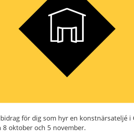
sbidrag för dig som hyr en konstnärsateljé i
 8 oktober och 5 november.