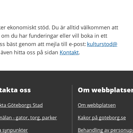
öker ekonomiskt stöd. Du är alltid välkommen att
om du har funderingar eller vill boka in ett
s bäst genom att mejla till e-post:
kulturstod@
 även hitta oss på sidan
Kontakt
.
takta oss
Om webbplatse
kta Göteborgs Stad
Om webbplatsen
älan - gator, torg, parker
Kakor på goteborg.se
 synpunkter
Behandling av personupp