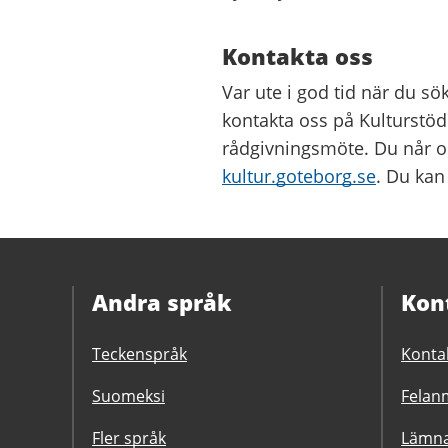
Kontakta oss
Var ute i god tid när du s
kontakta oss på Kulturstöd 
rådgivningsmöte. Du når os
kultur.goteborg.se
. Du kan
Andra språk
Kon
Teckenspråk
Konta
Suomeksi
Felanm
Fler språk
Lämna