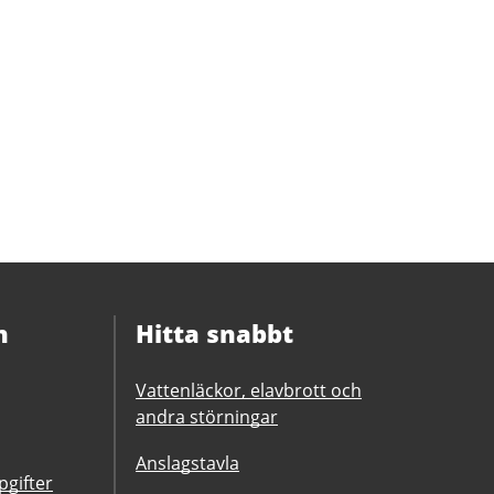
n
Hitta snabbt
Vattenläckor, elavbrott och
andra störningar
Anslagstavla
gifter