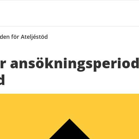
en för Ateljéstöd
r ansökningsperiod
d