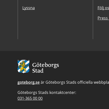
Lyssna
Följ o
Press
Avsändare:
Göteborgs
Stad
goteborg.se
är Göteborgs Stads officiella webbpla
Göteborgs Stads kontaktcenter:
Telefonnummer
031-365 00 00
till