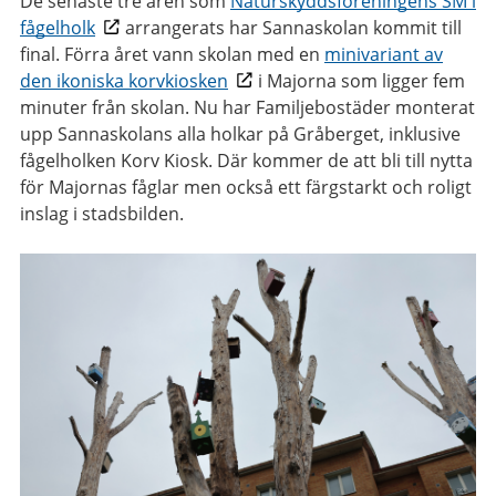
De senaste tre åren som
Naturskyddsföreningens SM i
fågelholk
arrangerats har Sannaskolan kommit till
final. Förra året vann skolan med en
minivariant av
den ikoniska korvkiosken
i Majorna som ligger fem
minuter från skolan. Nu har Familjebostäder monterat
upp Sannaskolans alla holkar på Gråberget, inklusive
fågelholken Korv Kiosk. Där kommer de att bli till nytta
för Majornas fåglar men också ett färgstarkt och roligt
inslag i stadsbilden.