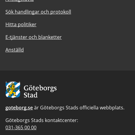
Sök handlingar och protokoll
Hitta politiker
E-tjänster och blanketter
Anställd
Avsändare:
Göteborgs
Stad
goteborg.se
är Göteborgs Stads officiella webbplats.
Göteborgs Stads kontaktcenter:
Telefonnummer
031-365 00 00
till