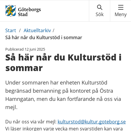
Du
Start
/
Aktuelltarkiv
/
är
Så här når du Kulturstöd i sommar
här:
Publicerad
12 juni 2025
Så här når du Kulturstöd i
sommar
Under sommaren har enheten Kulturstöd
begränsad bemanning på kontoret på Östra
Hamngatan, men du kan fortfarande nå oss via
mejl.
Du når oss via vår mejl:
kulturstod@
kultur.goteborg.se
Vi läser inkorgen varje vecka men svarstiden kan vara