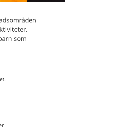
stadsområden
tiviteter,
 barn som
et.
er