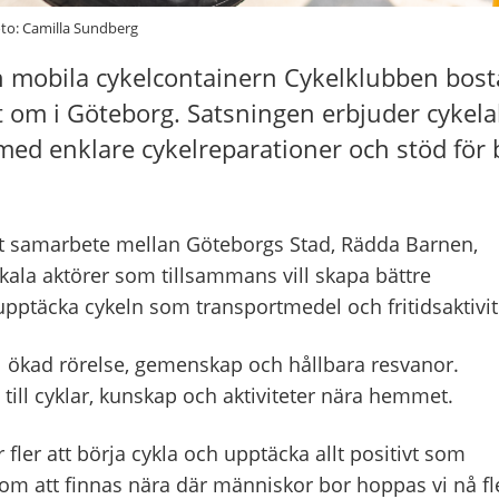
oto: Camilla Sundberg
 mobila cykelcontainern Cykelklubben bo
 om i Göteborg. Satsningen erbjuder cykelak
p med enklare cykelreparationer och stöd för
t samarbete mellan Göteborgs Stad, Rädda Barnen,
ala aktörer som tillsammans vill skapa bättre
t upptäcka cykeln som transportmedel och fritidsaktivit
till ökad rörelse, gemenskap och hållbara resvanor.
till cyklar, kunskap och aktiviteter nära hemmet.
ör fler att börja cykla och upptäcka allt positivt som
om att finnas nära där människor bor hoppas vi nå fl