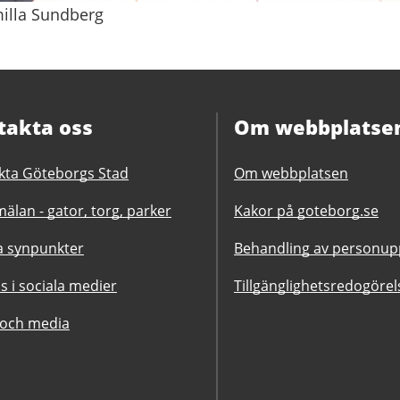
milla Sundberg
takta oss
Om webbplatse
kta Göteborgs Stad
Om webbplatsen
älan - gator, torg, parker
Kakor på goteborg.se
 synpunkter
Behandling av personupp
ss i sociala medier
Tillgänglighetsredogörel
 och media