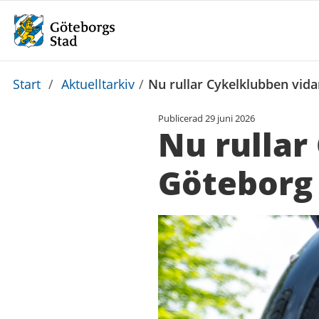
Du
Start
/
Aktuelltarkiv
/
Nu rullar Cykelklubben vid
är
Publicerad
29 juni 2026
här:
Nu rullar
Göteborg