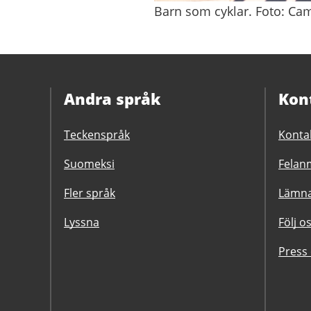
Barn som cyklar. Foto: Ca
Andra språk
Kon
Teckenspråk
Konta
Suomeksi
Felanm
Fler språk
Lämna
Lyssna
Följ o
Press