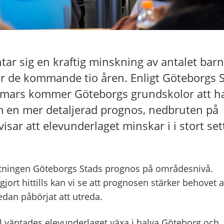
ar sig en kraftig minskning av antalet barn
r de kommande tio åren. Enligt Göteborgs 
mars kommer Göteborgs grundskolor att ha
m en mer detaljerad prognos, nedbruten på
ar att elevunderlaget minskar i i stort set
altningen Göteborgs Stads prognos på områdesnivå.
gjort hittills kan vi se att prognosen stärker behovet 
edan påbörjat att utreda.
väntades elevunderlaget växa i halva Göteborg och