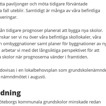
ta paviljonger och möta tidigare förväntade
 fall uteblir. Samtidigt är många av våra befintliga
veringar.
rån tidigare prognoser planerat att bygga nya skolor.
skar ser vi nu över våra befintliga skollokaler, våra
h ombyggnationer samt planer för byggnationer av n
a arbetar vi med det långsiktiga perspektivet för att
 skolor när prognoserna vänder i framtiden.
redovisas i en lokalbehovsplan som grundskolenämnd
 nämndmötet i augusti.
edning
i Göteborgs kommunala grundskolor minskade redan