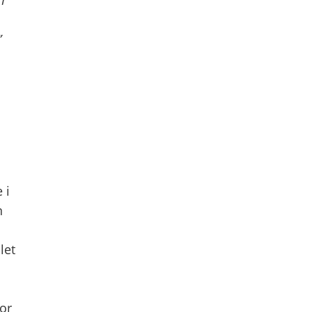
”
 i
n
let
or