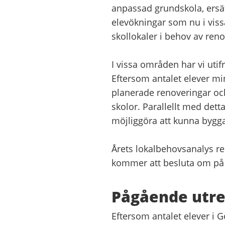
anpassad grundskola, ersät
elevökningar som nu i vissa
skollokaler i behov av reno
I vissa områden har vi utif
Eftersom antalet elever min
planerade renoveringar oc
skolor. Parallellt med dett
möjliggöra att kunna bygga
Årets lokalbehovsanalys 
kommer att besluta om på
Pågående utr
Eftersom antalet elever 