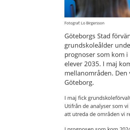
Fotograf: Lo Birgersson
Göteborgs Stad förvänt
grundskoleålder unde
prognoser som kom i 
elever 2035. I maj ko
mellanområden. Den vis
Göteborg.
I maj fick grundskoleförv
Utifrån de analyser som vi 
att utreda de områden vi r
I prognosen som kom 2024 