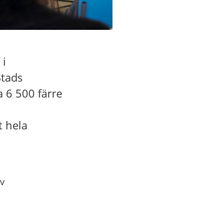
 i
Stads
 6 500 färre
t hela
av