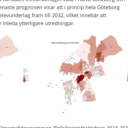
naste prognosen visar att i princip hela Göteborg
levunderlag fram till 2032, vilket innebär att
 inleda ytterligare utredningar.
ellanområdesprognosen “Befolkningsförändring 2024-203