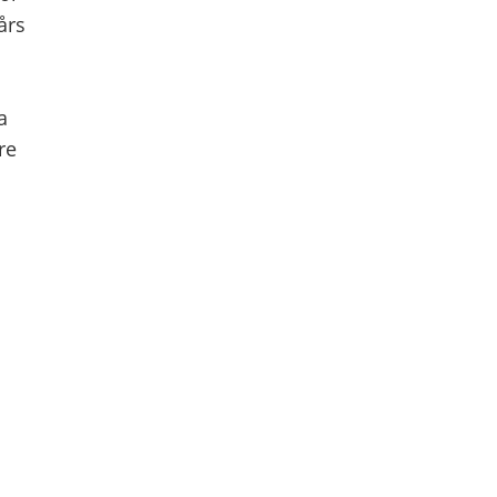
års
a
re