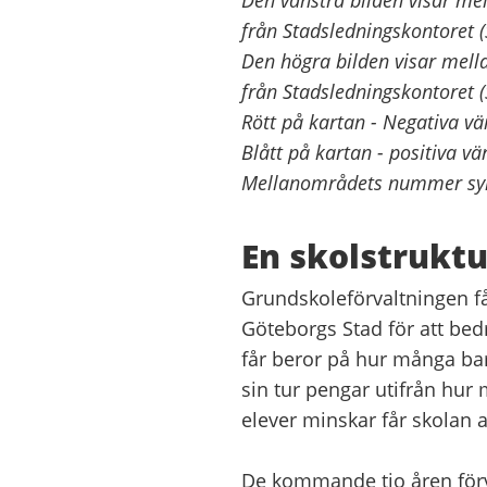
från Stadsledningskontoret 
Den högra bilden visar mel
från Stadsledningskontoret 
Rött på kartan - Negativa v
Blått på kartan - positiva vä
Mellanområdets nummer syn
En skolstruktu
Grundskoleförvaltningen f
Göteborgs Stad för att bed
får beror på hur många bar
sin tur pengar utifrån hur
elever minskar får skolan a
De kommande tio åren förvä