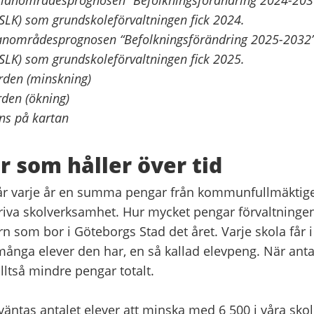
(SLK) som grundskoleförvaltningen fick 2024.
lanområdesprognosen “Befolkningsförändring 2025-2032
(SLK) som grundskoleförvaltningen fick 2025.
ärden (minskning)
rden (ökning)
s på kartan
r som håller över tid
år varje år en summa pengar från kommunfullmäktige
riva skolverksamhet. Hur mycket pengar förvaltninge
n som bor i Göteborgs Stad det året. Varje skola får i
 många elever den har, en så kallad elevpeng. När anta
lltså mindre pengar totalt.
ntas antalet elever att minska med 6 500 i våra skol