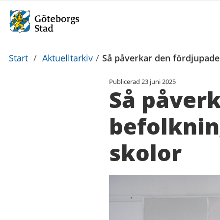
Du
Start
/
Aktuelltarkiv
/
Så påverkar den fördjupade
är
Publicerad
23 juni 2025
här:
Så påverk
befolkni
skolor