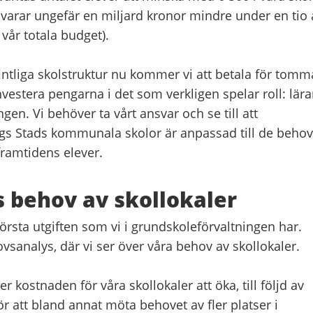
varar ungefär en miljard kronor mindre under en tio 
 vår totala budget).
fintliga skolstruktur nu kommer vi att betala för tomm
 investera pengarna i det som verkligen spelar roll: lära
gen. Vi behöver ta vårt ansvar och se till att
rgs Stads kommunala skolor är anpassad till de behov
ramtidens elever.
 behov av skollokaler
törsta utgiften som vi i grundskoleförvaltningen har.
ovsanalys, där vi ser över våra behov av skollokaler.
stnaden för våra skollokaler att öka, till följd av
för att bland annat möta behovet av fler platser i