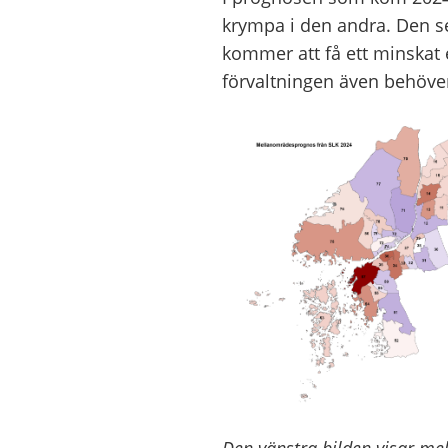
krympa i den andra. Den se
kommer att få ett minskat e
förvaltningen även behöver
Den vänstra bilden visar m