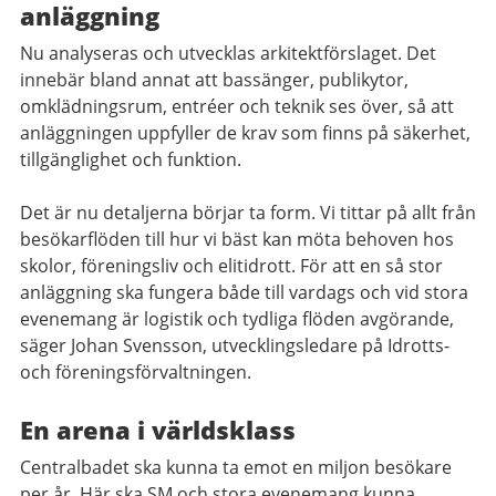
anläggning
Nu analyseras och utvecklas arkitektförslaget. Det
innebär bland annat att bassänger, publikytor,
omklädningsrum, entréer och teknik ses över, så att
anläggningen uppfyller de krav som finns på säkerhet,
tillgänglighet och funktion.
Det är nu detaljerna börjar ta form. Vi tittar på allt från
besökarflöden till hur vi bäst kan möta behoven hos
skolor, föreningsliv och elitidrott. För att en så stor
anläggning ska fungera både till vardags och vid stora
evenemang är logistik och tydliga flöden avgörande,
säger Johan Svensson, utvecklingsledare på Idrotts-
och föreningsförvaltningen.
En arena i världsklass
Centralbadet ska kunna ta emot en miljon besökare
per år. Här ska SM och stora evenemang kunna