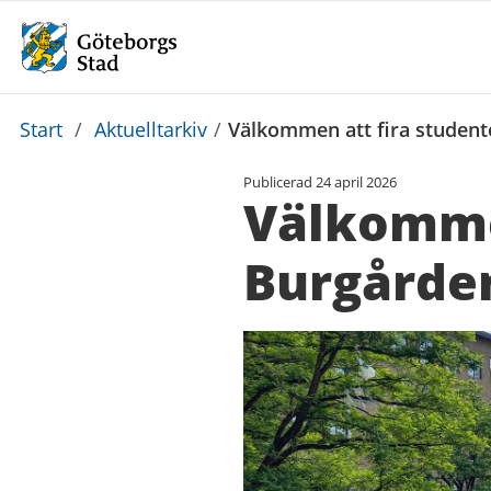
Du
Start
/
Aktuelltarkiv
/
Välkommen att fira studen
är
Publicerad
24 april 2026
här:
Välkomme
Burgårde