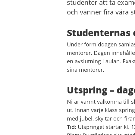
studenter att ta exam
och vänner fira våra s
Studenternas 
Under förmiddagen samlas 
mentorer. Dagen innehåller
en avslutning i aulan.
Exak
sina mentorer.
Utspring – da
Ni är varmt välkomna till 
ut.
Innan varje klass sprin
med jubel, skyltar och fira
Tid
:
Utspringet startar kl. 1