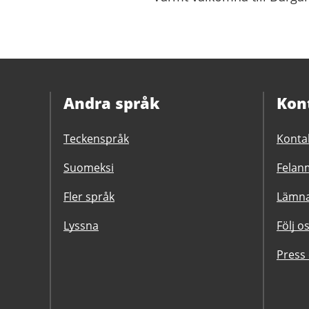
Andra språk
Kon
Teckenspråk
Konta
Suomeksi
Felanm
Fler språk
Lämna
Lyssna
Följ o
Press