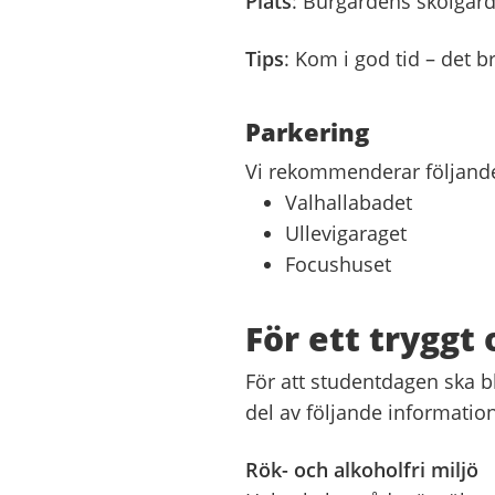
Plats
:
Burgårdens skolgård 
Tips
:
Kom i god tid – det b
Parkering
Vi rekommenderar följande
Valhallabadet
Ullevigaraget
Focushuset
För ett tryggt 
För att studentdagen ska bli
del av följande information
Rök- och alkoholfri miljö