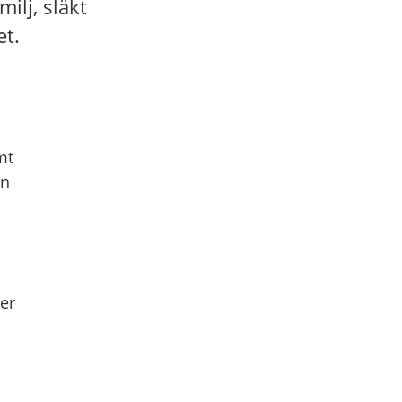
ilj, släkt
et.
mt
ån
er