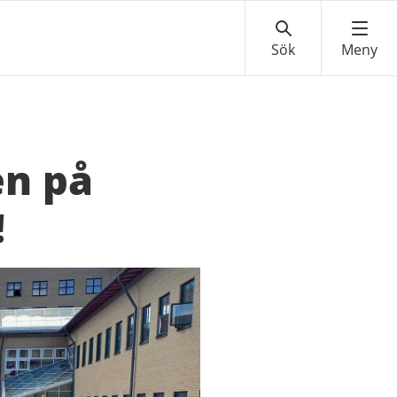
en på
!