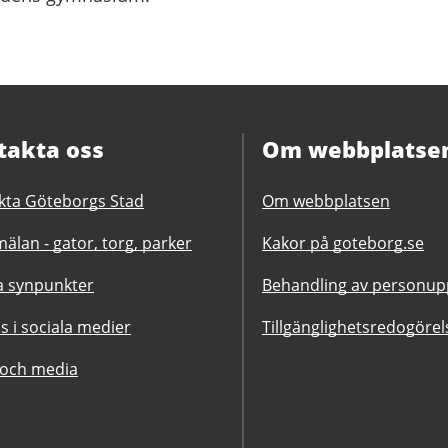
takta oss
Om webbplatse
kta Göteborgs Stad
Om webbplatsen
älan - gator, torg, parker
Kakor på goteborg.se
 synpunkter
Behandling av personupp
ss i sociala medier
Tillgänglighetsredogörel
 och media