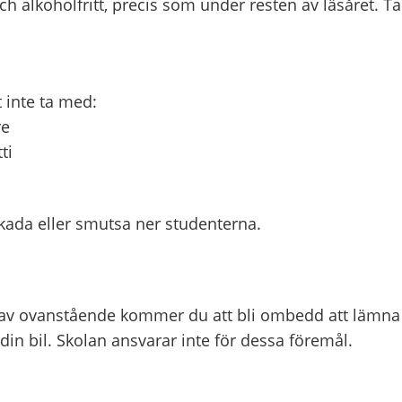
h alkoholfritt, precis som under resten av läsåret. T
tt inte ta med:
re
tti
kada eller smutsa ner studenterna.
av ovanstående kommer du att bli ombedd att lämna
 din bil. Skolan ansvarar inte för dessa föremål.