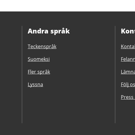
Andra språk
Kon
Teckenspråk
Konta
Suomeksi
Felanm
Fler språk
Lämna
Lyssna
Följ o
Press