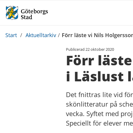
Du
Start
/
Aktuelltarkiv
/
Förr läste vi Nils Holgersson
är
Publicerad
22 oktober 2020
här:
Förr läste
i Läslust 
Det fnittras lite vid f
skönlitteratur på sch
vecka. Syftet med proj
Speciellt för elever 