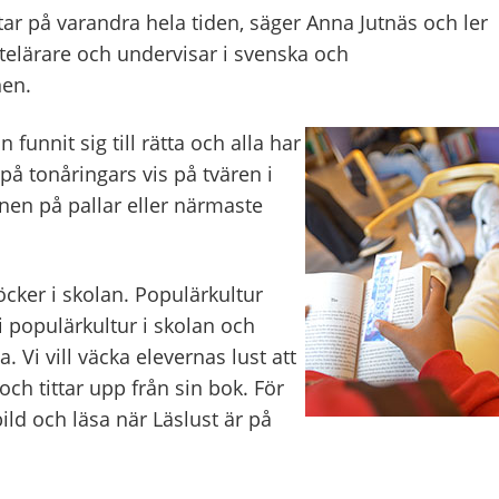
ittar på varandra hela tiden, säger Anna Jutnäs och ler
stelärare och undervisar i svenska och
en.
 funnit sig till rätta och alla har
på tonåringars vis på tvären i
enen på pallar eller närmaste
cker i skolan. Populärkultur
i populärkultur i skolan och
Vi vill väcka elevernas lust att
och tittar upp från sin bok. För
ild och läsa när Läslust är på