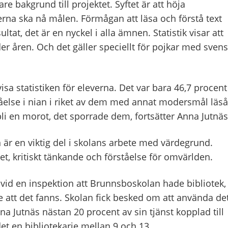
are bakgrund till projektet. Syftet är att höja
verna ska nå målen. Förmågan att läsa och förstå text
tat, det är en nyckel i alla ämnen. Statistik visar att
er åren. Och det gäller speciellt för pojkar med sven
isa statistiken för eleverna. Det var bara 46,7 procent
tåelse i nian i riket av dem med annat modersmål läså
bli en morot, det sporrade dem, fortsätter Anna Jutnäs
 är en viktig del i skolans arbete med värdegrund.
et, kritiskt tänkande och förståelse för omvärlden.
vid en inspektion att Brunnsboskolan hade bibliotek,
e att det fanns. Skolan fick besked om att använda det
a Jutnäs nästan 20 procent av sin tjänst kopplad till
det en bibliotekarie mellan 9 och 13.