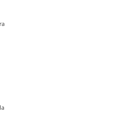
ra
la