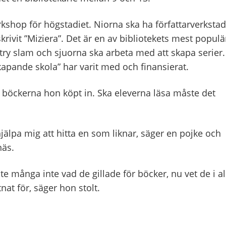
rkshop för högstadiet. Niorna ska ha författarverkstad
ivit ”Miziera”. Det är en av bibliotekets mest populä
try slam och sjuorna ska arbeta med att skapa serier.
”Skapande skola” har varit med och finansierat.
p böckerna hon köpt in. Ska eleverna läsa måste det
jälpa mig att hitta en som liknar, säger en pojke och
näs.
te många inte vad de gillade för böcker, nu vet de i al
tnat för, säger hon stolt.