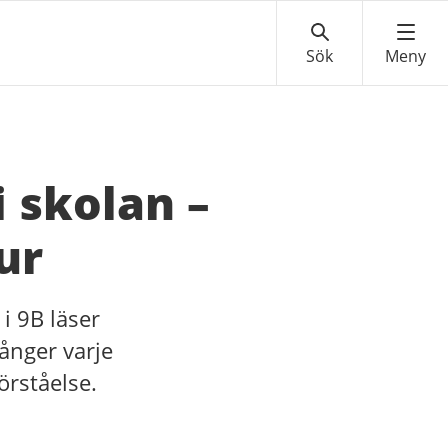
i skolan –
ur
 i 9B läser
ånger varje
örståelse.