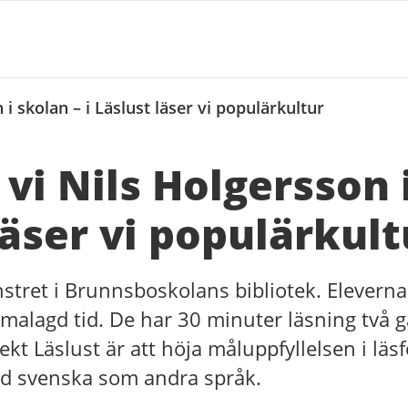
 i skolan – i Läslust läser vi populärkultur
 vi Nils Holgersson 
läser vi populärkult
önstret i Brunnsboskolans bibliotek. Eleverna
emalagd tid. De har 30 minuter läsning två g
ekt Läslust är att höja måluppfyllelsen i läsf
med svenska som andra språk.