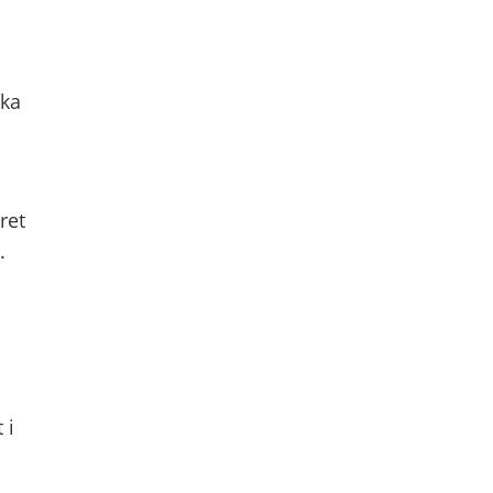
ska
ret
.
 i