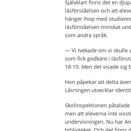
Självklart finns det en djup
läsförståelsen och att ele
hänger ihop med studieresul
läsförståelsen minskat und
som andra språk.
— Vi tvekade om vi skulle v
som fick godkänt i läsförs
18-19. Men det visade sig 
Hon påpekar att detta även
Läsningen utvecklar identit
Skolinspektionen påtalade 
men att eleverna inte visst
undervisningen. Nu har Ann
biblioteket. Och det finns 