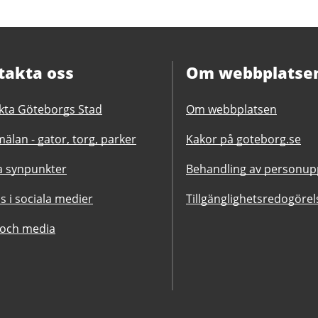
takta oss
Om webbplatse
kta Göteborgs Stad
Om webbplatsen
älan - gator, torg, parker
Kakor på goteborg.se
 synpunkter
Behandling av personupp
ss i sociala medier
Tillgänglighetsredogörel
 och media