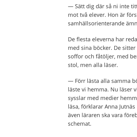
— Sätt dig där så ni inte t
mot två elever. Hon är för
samhällsorienterande ämn
De flesta eleverna har redan
med sina böcker. De sitter 
soffor och fåtöljer, med b
stol, men alla läser.
— Förr lästa alla samma bö
läste vi hemma. Nu läser v
sysslar med medier hemma. 
läsa, förklarar Anna Jutnäs 
även läraren ska vara föreb
schemat.