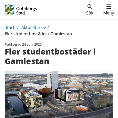
Du
Start
/
Aktuelltarkiv
/
är
Fler studentbostäder i Gamlestan
här:
Publicerad
24 april 2025
Fler studentbostäder i
Gamlestan