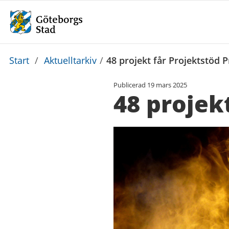
Du
Start
/
Aktuelltarkiv
/
48 projekt får Projektstöd 
är
Publicerad
19 mars 2025
här:
48 projek