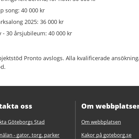
ip song: 40 000 kr
ksalong 2025: 36 000 kr
 30 årsjubileum: 40 000 kr
ektstöd Pronto avslogs. Alla kvalificerade ansökning
öd.
takta oss
Om webbplatse
kta Göteborgs Stad
Om webbplatsen
älan - gator, torg, parker
Kakor på goteborg.se