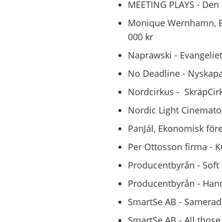
MEETING PLAYS - Den li
Monique Wernhamn, En
000 kr
Naprawski - Evangeliet
No Deadline - Nyskapa
Nordcirkus - SkräpCirk
Nordic Light Cinemato
PanJál, Ekonomisk före
Per Ottosson firma - K
Producentbyrån - Soft 
Producentbyrån - Hann
SmartSe AB - Sameradi
SmartSe AB - All those 