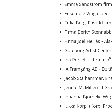
Emma Sandström firma 
Ensemble Vinga Ideell 
Erika Berg, Enskild fir
Firma Berith Stennabb 
Firma Joel Heirås - Äls
Göteborg Artist Center
Ina Porselius firma - 
JA Framgång AB - Ett tä
Jacob Stålhammar, Ensk
Jennie McMillen - I Grä
Johanna Björneke Wirgå
Jukka Korpi (Korpi Prod