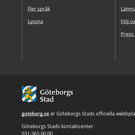
Fler språk
Lämna
Lyssna
Följ o
Press
Avsändare:
Göteborgs
Stad
goteborg.se
är Göteborgs Stads officiella webbpla
Göteborgs Stads kontaktcenter:
Telefonnummer
031-365 00 00