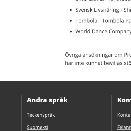
Svensk Livsnäring - Sh
Tombola - Tombola Par
World Dance Company -
Övriga ansökningar om Proj
har inte kunnat beviljas st
Andra språk
Kon
Teckenspråk
Konta
Suomeksi
Felanm