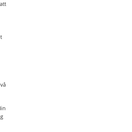
att
t
ivå
Min
ng