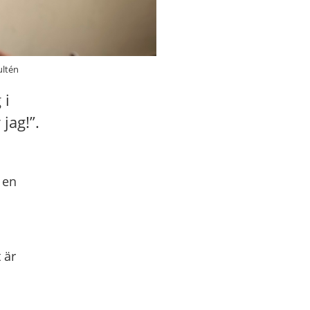
ultén
 i
jag!”.
 en
 är