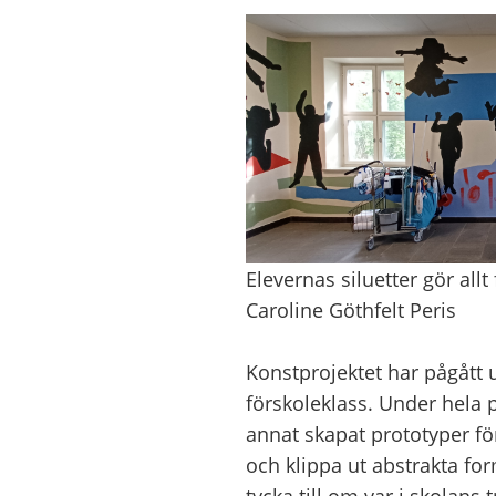
Elevernas siluetter gör allt
Caroline Göthfelt Peris
Konstprojektet har pågått 
förskoleklass. Under hela 
annat skapat prototyper fö
och klippa ut abstrakta fo
tycka till om var i skolans