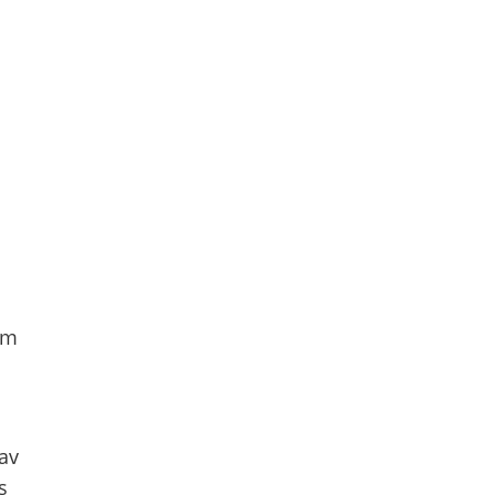
om
s
 av
s