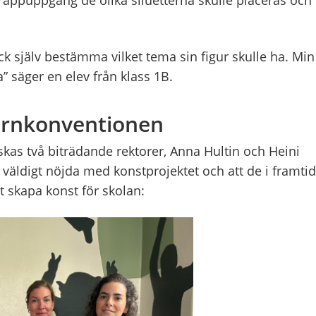
fick själv bestämma vilket tema sin figur skulle ha. Min
” säger en elev från klass 1B.
barnkonventionen
kas två biträdande rektorer, Anna Hultin och Heini
r väldigt nöjda med konstprojektet och att de i framti
att skapa konst för skolan: