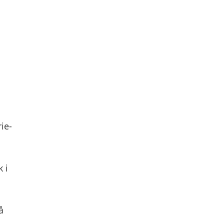
rie-
 i
å