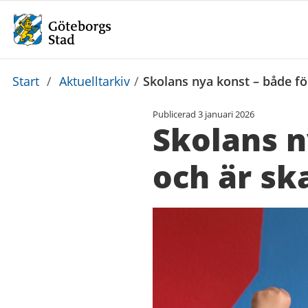
Du
Start
/
Aktuelltarkiv
/
Skolans nya konst – både fö
är
Publicerad
3 januari 2026
här:
Skolans n
och är sk