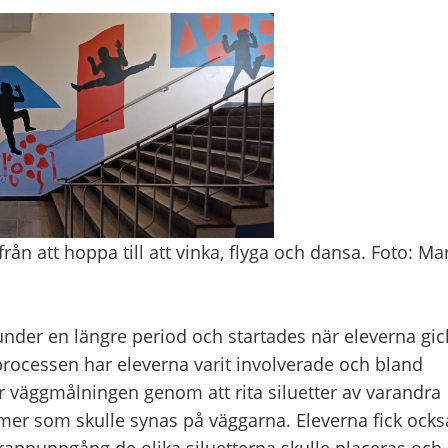
 från att hoppa till att vinka, flyga och dansa. Foto: Ma
under en längre period och startades när eleverna gick
processen har eleverna varit involverade och bland
r väggmålningen genom att rita siluetter av varandra
rmer som skulle synas på väggarna. Eleverna fick ocks
 trappuppgång de olika siluetterna skulle placeras och