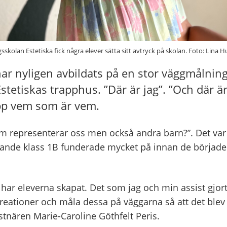
skolan Estetiska fick några elever sätta sitt avtryck på skolan. Foto: Lina H
har nyligen avbildats på en stor väggmålning
etiskas trapphus. ”Där är jag”. ”Och där är 
upp vem som är vem.
om representerar oss men också andra barn?”. Det var
rande klass 1B funderade mycket på innan de började
 har eleverna skapat. Det som jag och min assist gjort
kreationer och måla dessa på väggarna så att det blev
nstnären Marie-Caroline Göthfelt Peris.