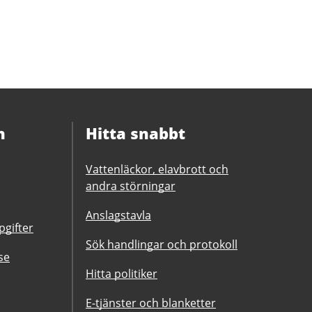
a
n
Hitta snabbt
Vattenläckor, elavbrott och
andra störningar
Anslagstavla
gifter
Sök handlingar och protokoll
se
Hitta politiker
E-tjänster och blanketter