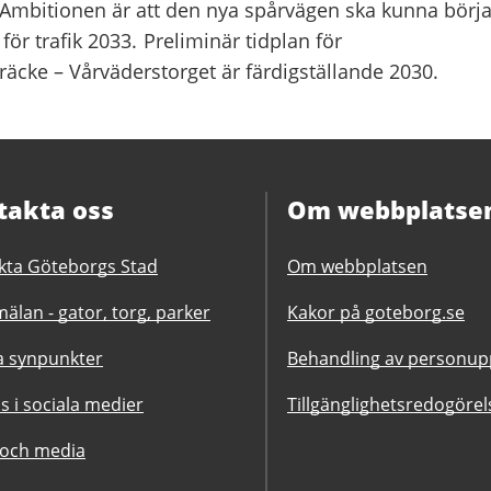
 Ambitionen är att den nya spårvägen ska kunna börj
för trafik 2033. Preliminär tidplan för
äcke – Vårväderstorget är färdigställande 2030.
takta oss
Om webbplatse
kta Göteborgs Stad
Om webbplatsen
älan - gator, torg, parker
Kakor på goteborg.se
 synpunkter
Behandling av personupp
ss i sociala medier
Tillgänglighetsredogörel
 och media