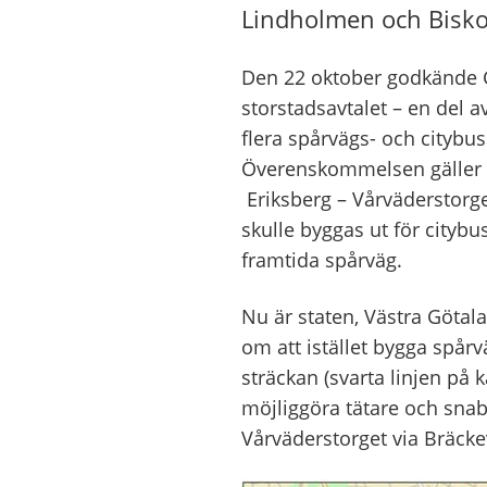
Lindholmen och Bisko
Den 22 oktober godkände
storstadsavtalet – en del 
flera spårvägs- och citybus
Överenskommelsen gäller
Eriksberg – Vårväderstorg
skulle byggas ut för citybu
framtida
spårväg.
Nu är
staten, Västra Göta
om
att
istället
bygga spårvä
sträckan
(svarta lin
jen
på k
möjliggöra tätare
och snab
Vårväderstorget via Bräck