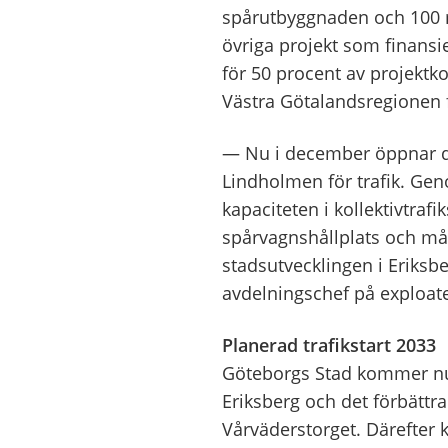
spårutbyggnaden
och
100
övriga projekt som finansi
för 50 procent av projektk
Västra Götalandsregionen 
— Nu i december öppnar d
Lindholmen för trafik. Geno
kapaciteten i kollektivtrafi
spårvagnshållplats och mån
stadsutvecklingen i Eriksb
avdelningschef på exploate
Planerad trafikstart 2033
Göteborgs Stad kommer nu 
Eriksberg och det förbätt
Vårväderstorget. Därefter 