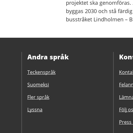
projektet ska genomföras.
byggas 2030 och stå färdig 
busstråket Lindholmen – Br
Andra språk
Kon
Teckenspråk
Konta
Suomeksi
Felanm
Fler språk
Lämna
Lyssna
Följ o
Press