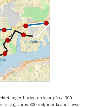
jektet
ligger
budgeten
kvar
på
ca 900
risnivå), varav
800
miljoner
kronor
avser