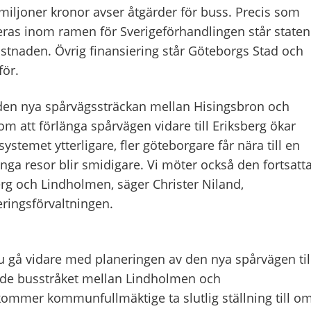
 m
iljoner
kronor
avser åtgärder för buss
. Precis som
eras inom ramen för Sverigeförhandlingen står staten
ostnaden. Övrig finansiering står Göteborgs Stad och
för
.
en nya spårvägssträckan mellan Hisingsbron och
m att förlänga spårvägen vidare till Eriksberg ökar
ksystemet ytterligare, fler göteborgare får nära till en
ga resor blir smidigare. Vi möter också den fortsatt
erg och Lindholmen, säger Christer Niland,
ringsförvaltningen.
gå vidare med planeringen av den nya spårvägen til
rade busstråket mellan Lindholmen och
kommer kommunfullmäktige ta slutlig ställning till o