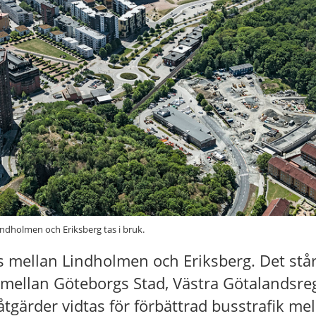
ndholmen och Eriksberg tas i bruk.
 mellan Lindholmen och Eriksberg. Det står 
ellan Göteborgs Stad, Västra Götalandsre
åtgärder vidtas för förbättrad busstrafik me