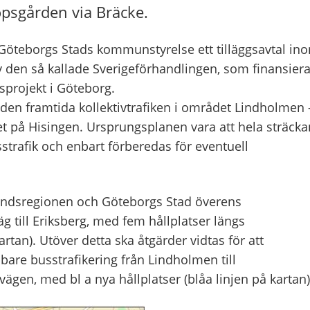
psgården via Bräcke.
 Göteborgs
Stads
kommunstyrelse ett tilläggsavtal in
av den så kallade Sverigeförhandlingen, som finansiera
sprojekt i Göteborg.
den framtida kollektivtrafiken i området
Lindholmen
et
på Hisingen
.
Ursprungsplanen vara
att hela sträcka
sstrafik och
enbart
förberedas för eventuell
landsregionen och Göteborgs Stad
överens
g till
Eriksberg
,
med fem hållplatser längs
artan).
Utöver detta ska åtgärder
vidtas för
att
bare
busstrafikering från
L
indholmen
till
evägen
,
med
bl
a
nya
hållplatser
(blåa linjen på kartan