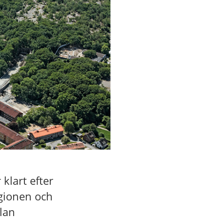
klart efter
gionen och
llan