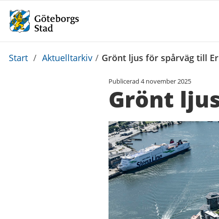
Du
Start
/
Aktuelltarkiv
/
Grönt ljus för spårväg till 
är
Publicerad
4 november 2025
här:
Grönt ljus