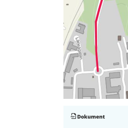
Dokument
Dokument
och