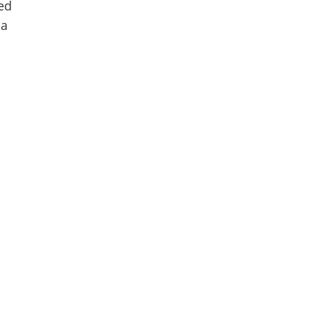
ed
la
h