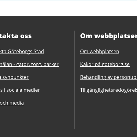
takta oss
Om webbplatse
kta Göteborgs Stad
Om webbplatsen
älan - gator, torg, parker
Kakor på goteborg.se
 synpunkter
Behandling av personupp
ss i sociala medier
Tillgänglighetsredogörel
 och media