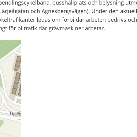
 pendlingscykelbana, busshållplats och belysning utm
ärjeågatan och Agnesbergsvägen). Under den aktuel
eltrafikanter ledas om förbi där arbeten bedrivs oc
gt för biltrafik där grävmaskiner arbetar.