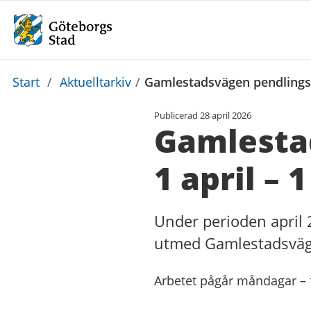
Du
Start
/
Aktuelltarkiv
/
Gamlestadsvägen pendlingsc
är
Publicerad
28 april 2026
här:
Gamlesta
1 april –
Under perioden apri
utmed Gamlestadsväge
Arbetet pågår måndagar – f