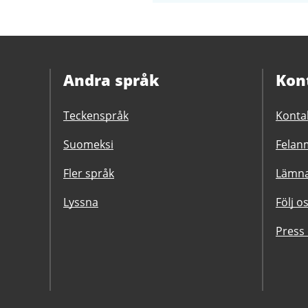
filer
Andra språk
Kon
Teckenspråk
Konta
Suomeksi
Felanm
Fler språk
Lämna
Lyssna
Följ o
Press