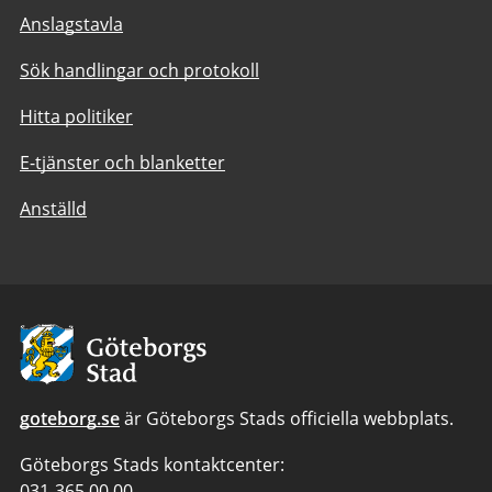
Anslagstavla
Sök handlingar och protokoll
Hitta politiker
E-tjänster och blanketter
Anställd
Avsändare:
Göteborgs
Stad
goteborg.se
är Göteborgs Stads officiella webbplats.
Göteborgs Stads kontaktcenter:
Telefonnummer
031-365 00 00