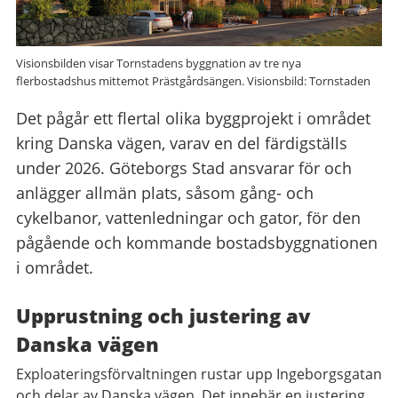
Visionsbilden visar Tornstadens byggnation av tre nya
flerbostadshus mittemot Prästgårdsängen. Visionsbild: Tornstaden
Det pågår ett flertal olika byggprojekt i området
kring Danska vägen, varav en del färdigställs
under 2026. Göteborgs Stad ansvarar för och
anlägger allmän plats, såsom gång- och
cykelbanor, vattenledningar och gator, för den
pågående och kommande bostadsbyggnationen
i området.
Upprustning och justering av
Danska vägen
Exploateringsförvaltningen rustar upp Ingeborgsgatan
och delar av Danska vägen. Det innebär en justering