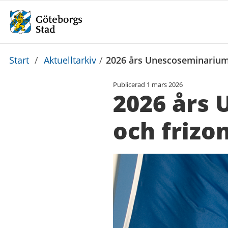
Du
Start
/
Aktuelltarkiv
/
2026 års Unescoseminarium: 
är
Publicerad
1 mars 2026
här:
2026 års 
och frizon