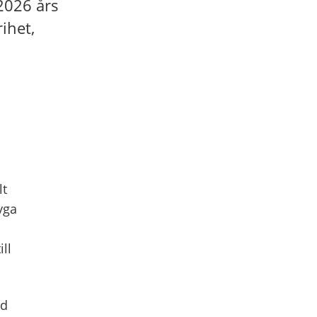
2026 års
ihet,
lt
yga
ill
gd