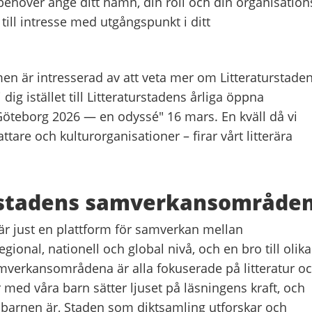
behöver ange ditt namn, din roll och din organisation
ill intresse med utgångspunkt i ditt
men är intresserad av att veta mer om Litteraturstade
ig istället till Litteraturstadens årliga öppna
Göteborg 2026 — en odyssé" 16 mars. En kväll då vi
ttare och kulturorganisationer – firar vårt litterära
rstadens samverkansområde
är just en plattform för samverkan mellan
regional, nationell och global nivå, och en bro till olika
mverkansområdena är alla fokuserade på litteratur o
r med våra barn sätter ljuset på läsningens kraft, och
 barnen är, Staden som diktsamling utforskar och