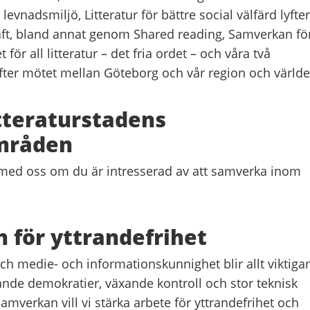
 levnadsmiljö, Litteratur för bättre social välfärd lyfter
raft, bland annat genom Shared reading, Samverkan fö
t för all litteratur – det fria ordet – och våra två
fter mötet mellan Göteborg och vår region och världe
tteraturstadens
mråden
med oss om du är intresserad av att samverka inom
för yttrandefrihet
och medie- och informationskunnighet blir allt viktigar
rande demokratier, växande kontroll och stor teknisk
erkan vill vi stärka arbete för yttrandefrihet och