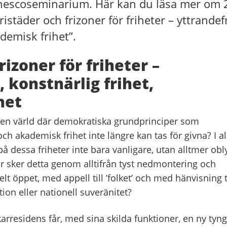
Unescoseminarium. Här kan du läsa mer om 
täder och frizoner för friheter – yttrandefr
ademisk frihet”.
rizoner för friheter –
, konstnärlig frihet,
het
i en värld där demokratiska grundprinciper som
och akademisk frihet inte längre kan tas för givna? I al
på dessa friheter inte bara vanligare, utan alltmer obl
r sker detta genom alltifrån tyst nedmontering och
elt öppet, med appell till ’folket’ och med hänvisning t
ion eller nationell suveränitet?
skarresidens får, med sina skilda funktioner, en ny tyn