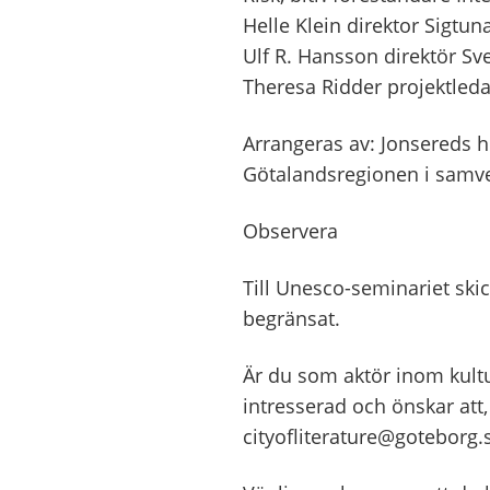
Helle Klein direktor Sigtuna
Ulf R. Hansson direktör Sv
Theresa Ridder projektled
Arrangeras av: Jonsereds h
Götalandsregionen i samv
Observera
Till Unesco-seminariet skic
begränsat.
Är du som aktör inom kultu
intresserad och önskar att,
cityofliterature@goteborg