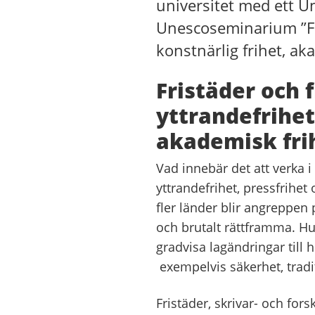
universitet med ett 
Unescoseminarium ”Fris
konstnärlig frihet, ak
Fristäder och f
yttrandefrihet
akademisk fri
Vad innebär det att verka 
yttrandefrihet, pressfrihet 
fler länder blir angreppen 
och brutalt rättframma. Hu
gradvisa lagändringar till h
exempelvis säkerhet, tradit
Fristäder, skrivar- och for