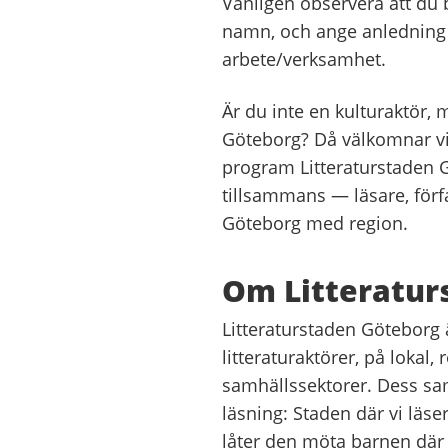
Vänligen observera att du 
namn, och ange anledning t
arbete/verksamhet.
Är du inte en kulturaktör, 
Göteborg? Då välkomnar vi d
program Litteraturstaden 
tillsammans — läsare, förfa
Göteborg med region.
Om Litteratu
Litteraturstaden Göteborg 
litteraturaktörer, på lokal, 
samhällssektorer. Dess sa
läsning: Staden där vi läse
låter den möta barnen där