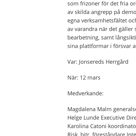
som frizoner för det fria 
av skilda angrepp på demo
egna verksamhetsfältet och 
av varandra när det gäller 
bearbetning, samt långsik
sina plattformar i försvar a
Var: Jonsereds Herrgård
När: 12 mars
Medverkande:
Magdalena Malm generalsek
Helge Lunde Executive Dire
Karolina Catoni koordinato
Risk, bitr. föreståndare In