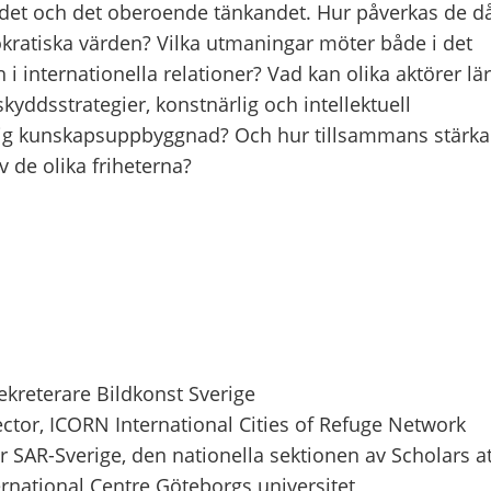
ordet och det oberoende tänkandet. Hur påverkas de d
kratiska värden? Vilka utmaningar möter både i det
i internationella relationer? Vad kan olika aktörer lä
skyddsstrategier, konstnärlig och intellektuell
tig kunskapsuppbyggnad? Och hur tillsammans stärka
v de olika friheterna?
reterare Bildkonst Sverige
ctor, ICORN International Cities of Refuge Network
r SAR-Sverige, den nationella sektionen av Scholars a
ternational Centre Göteborgs universitet