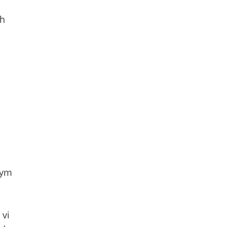
ch
gym
 vi