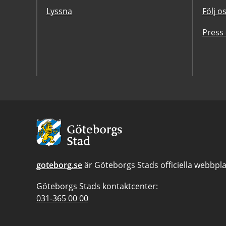
Lyssna
Följ o
Press
Avsändare:
Göteborgs
Stad
goteborg.se
är Göteborgs Stads officiella webbpla
Göteborgs Stads kontaktcenter:
Telefonnummer
031-365 00 00
till
Göteborgs