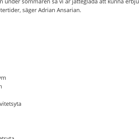
en under sommaren så vi är jätteglada att kunna erbj
tertider, säger Adrian Ansarian.
gym
m
m
itetsyta
etsyta