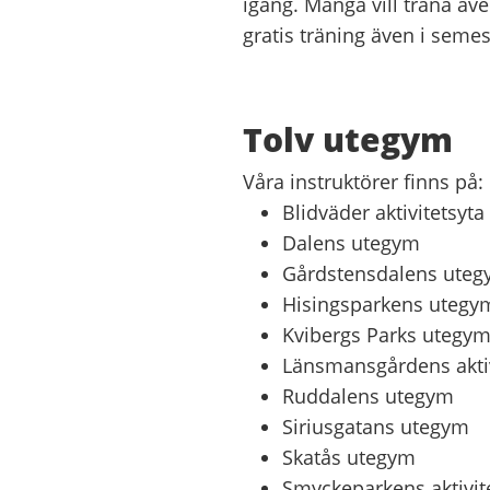
igång. Många vill träna äv
gratis träning även i semes
Tolv utegym
Våra instruktörer finns på:
Blidväder aktivitetsyta
Dalens utegym
Gårdstensdalens ute
Hisingsparkens utegy
Kvibergs Parks utegy
Länsmansgårdens aktiv
Ruddalens utegym
Siriusgatans utegym
Skatås utegym
Smyckeparkens aktivit