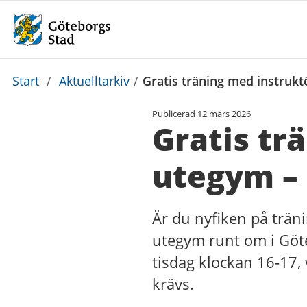
Du
Start
/
Aktuelltarkiv
/
Gratis träning med instrukt
är
Publicerad
12 mars 2026
här:
Gratis tr
utegym – 
Är du nyfiken på träni
utegym runt om i Göteb
tisdag klockan 16-17, 
krävs.