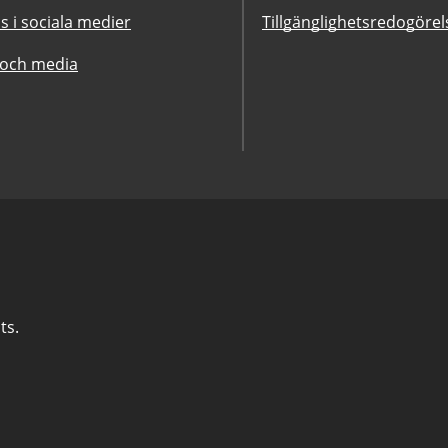
ss i sociala medier
Tillgänglighetsredogörel
 och media
ts.