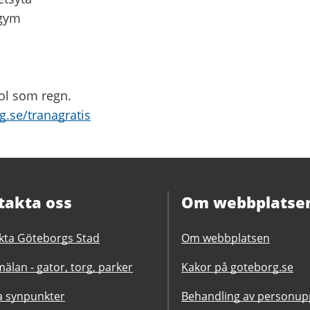
egym
sol som regn.
g.se/tranagratis
takta oss
Om webbplatse
kta Göteborgs Stad
Om webbplatsen
älan - gator, torg, parker
Kakor på goteborg.se
 synpunkter
Behandling av personupp