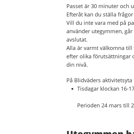
Passet är 30 minuter och un
Efteråt kan du ställa frågor 
Vill du inte vara med på p
använder utegymmen, går det
avslutat.
Alla är varmt välkomna till
efter olika förutsättningar
din nivå.
På Blidväders aktivitetsyta
Tisdagar klockan 16-1
Perioden 24
mars till 
Utegymmen har