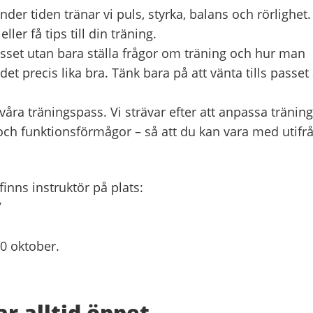
der tiden tränar vi puls, styrka, balans och rörlighet.
eller få tips till din träning.
asset utan bara ställa frågor om träning och hur man
 precis lika bra. Tänk bara på att vänta tills passet 
 våra träningspass. Vi strävar efter att anpassa tränin
 och funktionsförmågor – så att du kan vara med utifr
finns instruktör på plats:
7
20
oktober.
 alltid öppet