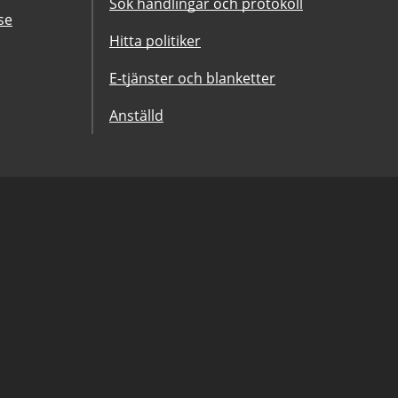
Sök handlingar och protokoll
se
Hitta politiker
E-tjänster och blanketter
Anställd