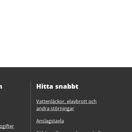
n
Hitta snabbt
Vattenläckor, elavbrott och
andra störningar
Anslagstavla
gifter