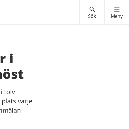
r i
höst
i tolv
 plats varje
ranmälan