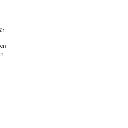
är
gen
ån