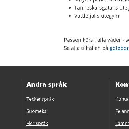
Tanneskärsgatans ut
Vättlefjälls utegym
Passen körs i alla väder - 
Se alla tillfällen på
gotebor
Andra språk
Kon
Teckenspråk
Konta
Suomeksi
Felanm
Fler språk
Lämna