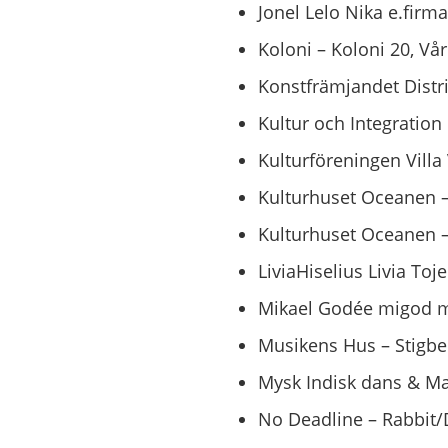
Jonel Lelo Nika e.fir
Koloni – Koloni 20, V
Konstfrämjandet Distrik
Kultur och Integration
Kulturföreningen Villa 
Kulturhuset Oceanen –
Kulturhuset Oceanen –
LiviaHiselius Livia Toj
Mikael Godée migod mu
Musikens Hus – Stigber
Mysk Indisk dans & Mag
No Deadline – Rabbit/D