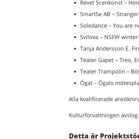
Revet Scenkonst – Ho
SmartSe AB – Stranger 
Soledance – You are no
Svilova – NSFW winter-
Tanja Andersson E. Firm
Teater Gapet – Treo, Eni
Teater Trampolin – Böc
Ögat – Ögats mötespla
Alla kvalificerade ansöknin
Kulturförvaltningen avslog
Detta är Projektstö