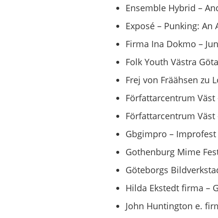
Ensemble Hybrid – And
Exposé – Punking: An A
Firma Ina Dokmo – Junj
Folk Youth Västra Göta
Frej von Fräähsen zu L
Författarcentrum Väst
Författarcentrum Väst –
Gbgimpro – Improfest 
Gothenburg Mime Festi
Göteborgs Bildverkstad
Hilda Ekstedt firma – G
John Huntington e. fir