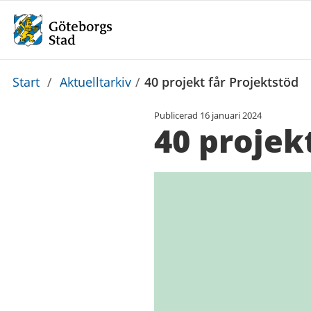
Du
Start
/
Aktuelltarkiv
/
40 projekt får Projektstöd
är
Publicerad
16 januari 2024
här:
40 projek