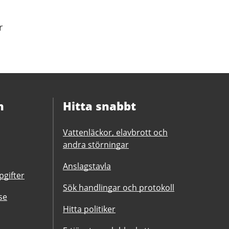
r
n
Hitta snabbt
Vattenläckor, elavbrott och
andra störningar
Anslagstavla
gifter
Sök handlingar och protokoll
se
Hitta politiker