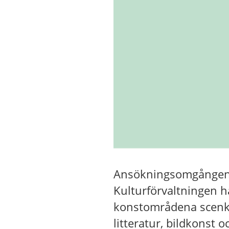
Ansökningsomgången f
Kulturförvaltningen ha
konstområdena scenkon
litteratur, bildkonst o