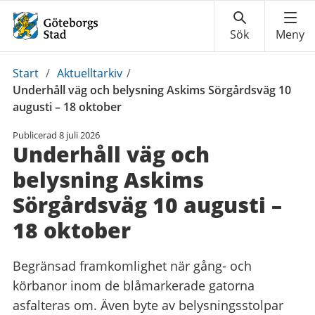
Du
Start
/
Aktuelltarkiv
/
är
Underhåll väg och belysning Askims Sörgårdsväg 10
här:
augusti – 18 oktober
Publicerad
8 juli 2026
Underhåll väg och
belysning Askims
Sörgårdsväg 10 augusti –
18 oktober
Begränsad framkomlighet när gång- och
körbanor inom de blåmarkerade gatorna
asfalteras om. Även byte av belysningsstolpar