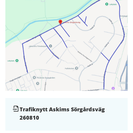
Dokument
Trafiknytt Askims Sörgårdsväg
260810
och
filer