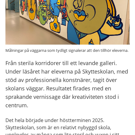
Målningar på väggarna som tydligt signalerar att den tillhör eleverna.
Från sterila korridorer till ett levande galleri.
Under läsåret har eleverna på Skytteskolan, med
stöd av professionella konstnärer, tagit över
skolans väggar. Resultatet firades med en
sprakande vernissage där kreativiteten stod i
centrum.
Det hela började under höstterminen 2025.
Skytteskolan, som är en relativt nybyggd skola,
upplevdes av många som lite steril och vuxen i sitt