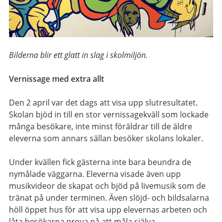
Bilderna blir ett glatt in slag i skolmiljön.
Vernissage med extra allt
Den 2 april var det dags att visa upp slutresultatet.
Skolan bjöd in till en stor vernissagekväll som lockade
många besökare, inte minst föräldrar till de äldre
eleverna som annars sällan besöker skolans lokaler.
Under kvällen fick gästerna inte bara beundra de
nymålade väggarna. Eleverna visade även upp
musikvideor de skapat och bjöd på livemusik som de
tränat på under terminen. Även slöjd- och bildsalarna
höll öppet hus för att visa upp elevernas arbeten och
låta besökarna prova på att måla själva.