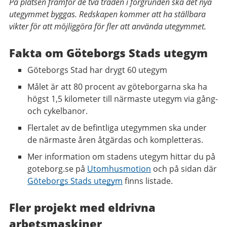
På platsen framför de två träden i förgrunden ska det nya
utegymmet byggas. Redskapen kommer att ha ställbara
vikter för att möjliggöra för fler att använda utegymmet.
Fakta om Göteborgs Stads utegym
Göteborgs Stad har drygt 60 utegym
Målet är att 80 procent av göteborgarna ska ha
högst 1,5 kilometer till närmaste utegym via gång-
och cykelbanor.
Flertalet av de befintliga utegymmen ska under
de närmaste åren åtgärdas och kompletteras.
Mer information om stadens utegym hittar du på
goteborg.se på
Utomhusmotion
och på sidan där
Göteborgs Stads utegym
finns listade.
Fler projekt med eldrivna
arbetsmaskiner