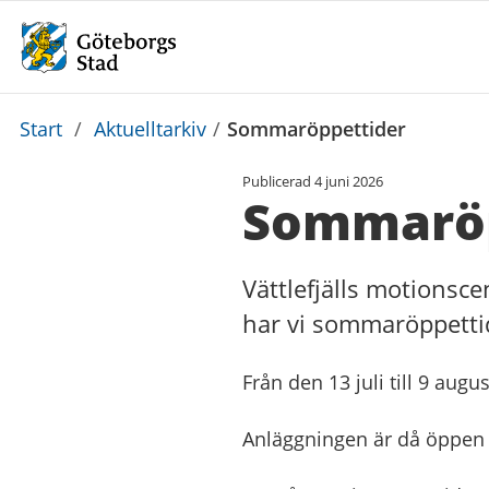
Du
Start
/
Aktuelltarkiv
/
Sommaröppettider
är
Publicerad
4 juni 2026
här:
Sommaröp
Vättlefjälls motions
har vi sommaröppettide
Från den 13 juli till 9 aug
Anläggningen är då öppen