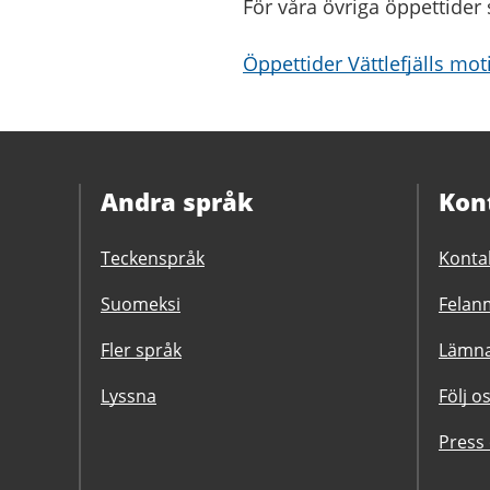
För våra övriga öppettider 
Öppettider Vättlefjälls mo
Andra språk
Kon
Teckenspråk
Konta
Suomeksi
Felanm
Fler språk
Lämna
Lyssna
Följ o
Press