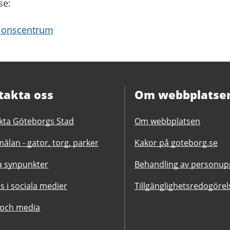
se:
tionscentrum
takta oss
Om webbplatse
kta Göteborgs Stad
Om webbplatsen
älan - gator, torg, parker
Kakor på goteborg.se
 synpunkter
Behandling av personupp
ss i sociala medier
Tillgänglighetsredogörel
 och media