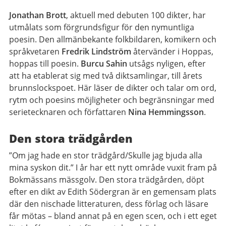
Jonathan Brott
, aktuell med debuten 100 dikter, har
utmålats som förgrundsfigur för den nymuntliga
poesin. Den allmänbekante folkbildaren, komikern och
språkvetaren
Fredrik Lindström
återvänder i Hoppas,
hoppas till poesin.
Burcu Sahin
utsågs nyligen, efter
att ha etablerat sig med två diktsamlingar, till årets
brunnslockspoet. Här läser de dikter och talar om ord,
rytm och poesins möjligheter och begränsningar med
serietecknaren och författaren
Nina Hemmingsson
.
Den stora trädgården
”Om jag hade en stor trädgård/Skulle jag bjuda alla
mina syskon dit.” I år har ett nytt område vuxit fram på
Bokmässans mässgolv. Den stora trädgården, döpt
efter en dikt av Edith Södergran är en gemensam plats
där den nischade litteraturen, dess förlag och läsare
får mötas – bland annat på en egen scen, och i ett eget