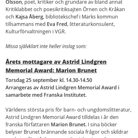
Olsson
, poet, kritiker och grundare av bland annat
Kritiklabbet och poesikritiksajten Örnen och Kråkan
och
Kajsa Åberg
, bibliotekschef i Marks kommun
tillsammans med
Eva Fred
, litteraturkonsulent,
Kulturförvaltningen i VGR.
Missa självklart inte heller inslag som:
Årets mottagare av Astrid Lindgren
Memorial Award: Marion Brunet
Torsdag 25 september kl. 14.30-14.50
Arrangeras av Astrid Lindgren Memorial Award i
samarbete med Franska Institutet.
Världens största pris för barn- och ungdomslitteratur,
Astrid Lindgren Memorial Award tilldelas i år den
franska författaren
Marion Brunet.
I sina böcker
belyser Brunet brännande sociala frågor och skildrar