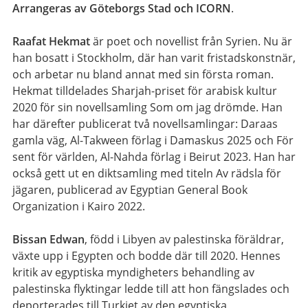
Arrangeras av Göteborgs Stad och ICORN
.
Raafat Hekmat
är poet och novellist från Syrien. Nu är
han bosatt i Stockholm, där han varit fristadskonstnär,
och arbetar nu bland annat med sin första roman.
Hekmat tilldelades Sharjah-priset för arabisk kultur
2020 för sin novellsamling Som om jag drömde. Han
har därefter publicerat två novellsamlingar: Daraas
gamla väg, Al-Takween förlag i Damaskus 2025 och För
sent för världen, Al-Nahda förlag i Beirut 2023. Han har
också gett ut en diktsamling med titeln Av rädsla för
jägaren, publicerad av Egyptian General Book
Organization i Kairo 2022.
Bissan Edwan
, född i Libyen av palestinska föräldrar,
växte upp i Egypten och bodde där till 2020. Hennes
kritik av egyptiska myndigheters behandling av
palestinska flyktingar ledde till att hon fängslades och
deporterades till Turkiet av den egyptiska