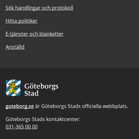
Sök handlingar och protokoll
Hitta politiker
E-tjänster och blanketter
Anställd
Avsändare:
Göteborgs
Stad
goteborg.se
är Göteborgs Stads officiella webbplats.
Göteborgs Stads kontaktcenter:
Telefonnummer
031-365 00 00
till