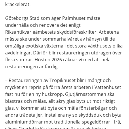
krackelerat.
Göteborgs Stad som äger Palmhuset måste
underhålla och renovera det enligt
Riksantikvarieämbetets skyddsföreskrifter. Arbetena
måste ske under sommarhalvåret av hänsyn till de
ömtåliga exotiska växterna i det stora växthusets olika
avdelningar. Därför blir restaureringen utdragen över
flera somrar. Hösten 2026 räknar vi med att hela
restaureringen är färdig.
– Restaureringen av Tropikhuset blir i mångt och
mycket en repris på förra årets arbeten i Vattenhuset
fast nu för en ny huskropp. Gjutjärnsstommen ska
blästras och målas, allt akrylglas byts ut mot riktigt
glas, vi kommer att byta och måla fönsterbågar och
andra trädetaljer, installera ny solskyddsduk och byta
aluminiumdörrar mot traditionella spegeldörrar i trä,
säger Charlotte Karlsson som är projektledare.