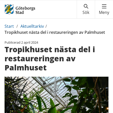
Du
Start
/
Aktuelltarkiv
/
är
Tropikhuset nästa del i restaureringen av Palmhuset
här:
Publicerad
2 april 2024
Tropikhuset nästa del i
restaureringen av
Palmhuset