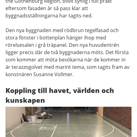
the Gothenburg Region, blivit synlig i full prakt
eftersom fasaden är så pass klar att
byggnadsställningarna har tagits ned.
Den nya byggnaden med rödbrun tegelfasad och
stora fönster i bottenplan hänger ihop med
rörelsesalen i grå träpanel. Den nya huvudentrén
ligger precis där de två byggnaderna möts. Det första
som kommer att möta besökarna när de kommer in
är terazzogolvet med marint tema, som tagits fram av
konstnären Susanne Vollmer.
Koppling till havet, världen och
kunskapen