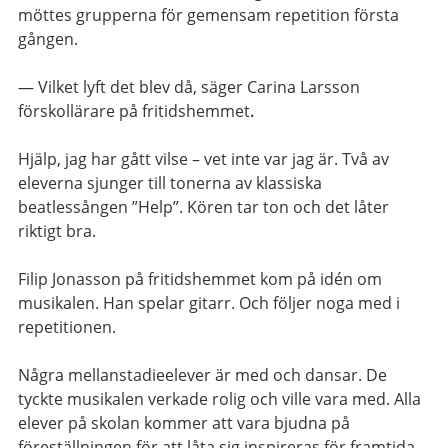
möttes grupperna för gemensam repetition första
gången.
— Vilket lyft det blev då, säger Carina Larsson
förskollärare på fritidshemmet
.
Hjälp, jag har gått vilse – vet inte var jag är. Två av
eleverna sjunger till tonerna av klassiska
beatlessången ”Help”. Kören tar ton och det låter
riktigt bra.
Filip Jonasson på fritidshemmet kom på idén om
musikalen. Han spelar gitarr. Och följer noga med i
repetitionen.
Några mellanstadieelever är med och dansar. De
tyckte musikalen verkade rolig och ville vara med. Alla
elever på skolan kommer att vara bjudna på
föreställningen för att låta sig inspireras för framtida