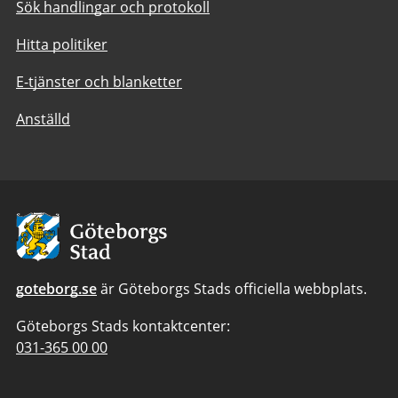
Sök handlingar och protokoll
Hitta politiker
E-tjänster och blanketter
Anställd
Avsändare:
Göteborgs
Stad
goteborg.se
är Göteborgs Stads officiella webbplats.
Göteborgs Stads kontaktcenter:
Telefonnummer
031-365 00 00
till
Göteborgs