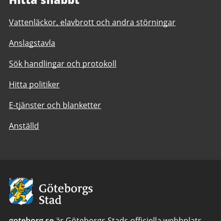
Vattenläckor, elavbrott och andra störningar
Anslagstavla
Sök handlingar och protokoll
Hitta politiker
E-tjänster och blanketter
Anställd
Avsändare:
Göteborgs
Stad
goteborg.se
är Göteborgs Stads officiella webbplats.