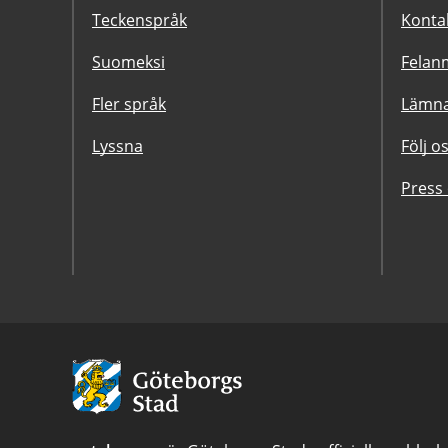
Teckenspråk
Konta
Suomeksi
Felanm
Fler språk
Lämna
Lyssna
Följ o
Press
Avsändare:
Göteborgs
Stad