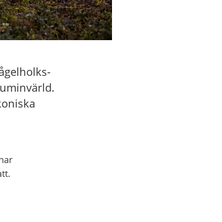
fågelholks-
Muminvärld.
koniska
 har
tt.