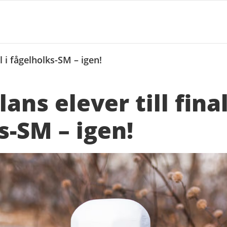
l i fågelholks-SM – igen!
ns elever till final
s-SM – igen!