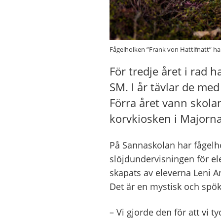
Fågelholken ”Frank von Hattifnatt” ha
För tredje året i rad h
SM. I år tävlar de me
Förra året vann skola
korvkiosken i Majorna
På Sannaskolan har fågelho
slöjdundervisningen för elev
skapats av eleverna Leni A
Det är en mystisk och spök
– Vi gjorde den för att vi