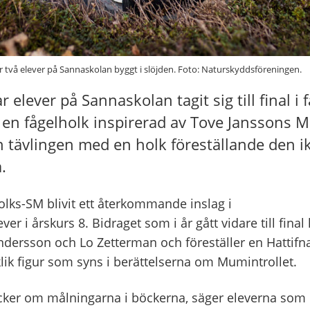
r två elever på Sannaskolan byggt i slöjden. Foto: Naturskyddsföreningen.
ar elever på Sannaskolan tagit sig till final i 
d en fågelholk inspirerad av Tove Janssons 
n tävlingen med en holk föreställande den i
.
lks-SM blivit ett återkommande inslag i
er i årskurs 8. Bidraget som i år gått vidare till final
ndersson och Lo Zetterman och föreställer en Hattifna
lik figur som syns i berättelserna om Mumintrollet.
 tycker om målningarna i böckerna, säger eleverna som