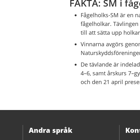
FAKTA: SM i fåg
Fågelholks-SM är en na
fågelholkar. Tävlingen
till att sätta upp holkar
Vinnarna avgörs geno
Naturskyddsföreningens
De tävlande är indelade
4–6, samt årskurs 7–gy
och den 21 april prese
Andra språk
Kon