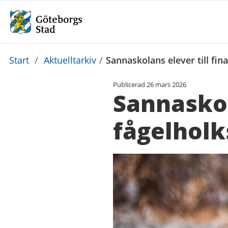
Du
Start
/
Aktuelltarkiv
/
Sannaskolans elever till fina
är
Publicerad
26 mars 2026
här:
Sannaskola
fågelholk