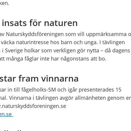
lken.
 insats för naturen
 av Naturskyddsföreningen som vill uppmärksamma 
 väcka naturintresse hos barn och unga. I tävlingen
 i Sverige holkar som verkligen gör nytta – då dagens
att många fåglar inte har någonstans att bo.
star fram vinnarna
kar in till fågelholks-SM och igår presenterades 15
final. Vinnarna i tävlingen avgör allmänheten genom e
.naturskyddsforeningen.se
en.se