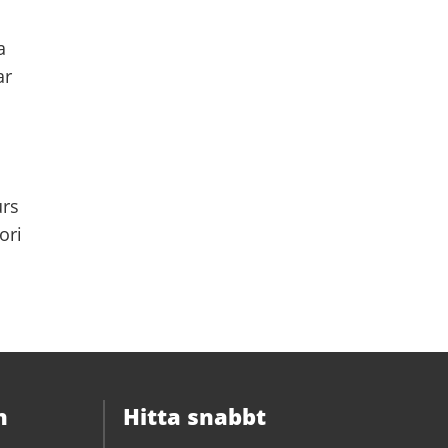
a
ar
urs
ori
n
Hitta snabbt