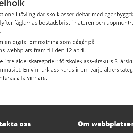
elholk
tionell tävling där skolklasser deltar med egenbyggd
 lyfter fåglarnas bostadsbrist i naturen och uppmuntr
.
m en digital omröstning som pågår på
 webbplats fram till den 12 april.
 i tre ålderskategorier: förskoleklass–årskurs 3, årsk
mnasiet. En vinnarklass koras inom varje ålderskateg
nteras alla vinnare.
takta oss
Om webbplatse