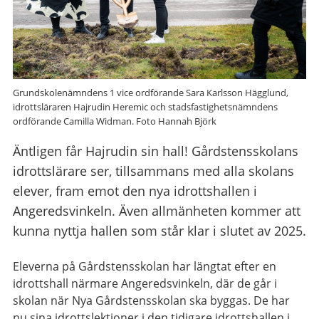
Grundskolenämndens 1 vice ordförande Sara Karlsson Hägglund,
idrottsläraren Hajrudin Heremic och stadsfastighetsnämndens
ordförande Camilla Widman. Foto Hannah Björk
Äntligen får Hajrudin sin hall! Gårdstensskolans
idrottslärare ser, tillsammans med alla skolans
elever, fram emot den nya idrottshallen i
Angeredsvinkeln. Även allmänheten kommer att
kunna nyttja hallen som står klar i slutet av 2025.
Eleverna på Gårdstensskolan har längtat efter en
idrottshall närmare Angeredsvinkeln, där de går i
skolan när Nya Gårdstensskolan ska byggas. De har
nu sina idrottslektioner i den tidigare idrottshallen i