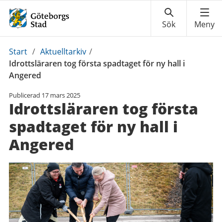
Du
Start
/
Aktuelltarkiv
/
är
Idrottsläraren tog första spadtaget för ny hall i
här:
Angered
Publicerad
17 mars 2025
Idrottsläraren tog första
spadtaget för ny hall i
Angered