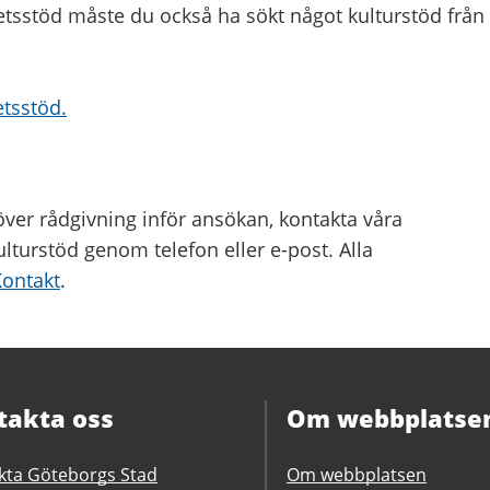
tsstöd måste du också ha sökt något kulturstöd från
tsstöd.
ver rådgivning inför ansökan, kontakta våra
turstöd genom telefon eller e-post. Alla
Kontakt
.
takta oss
Om webbplatse
kta Göteborgs Stad
Om webbplatsen