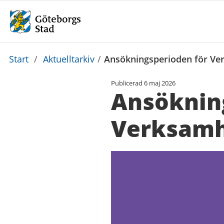
Du
Start
/
Aktuelltarkiv
/
Ansökningsperioden för Ve
är
Publicerad
6 maj 2026
här:
Ansöknin
Verksamh