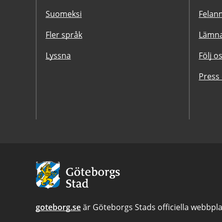
Suomeksi
Felanm
Fler språk
Lämna
Lyssna
Följ o
Press
Avsändare:
Göteborgs
Stad
goteborg.se
är Göteborgs Stads officiella webbpla