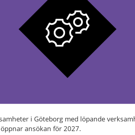
ksamheter i Göteborg med löpande verksam
öppnar ansökan för 2027.