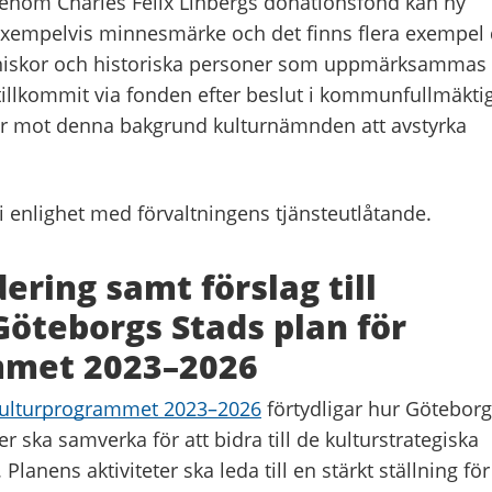
Genom Charles Felix Linbergs donationsfond kan ny
 exempelvis minnesmärke och det finns flera exempel 
nniskor och historiska personer som uppmärksammas
illkommit via fonden efter beslut i kommunfullmäkti
lår mot denna bakgrund kulturnämnden att avstyrka
 enlighet med förvaltningens tjänsteutlåtande.
ering samt förslag till
Göteborgs Stads plan för
mmet 2023–2026
 kulturprogrammet 2023–2026
förtydligar hur Götebor
 ska samverka för att bidra till de kulturstrategiska
lanens aktiviteter ska leda till en stärkt ställning för