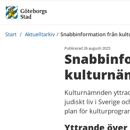
Du
Start
/
Aktuelltarkiv
/
Snabbinformation från kul
är
Publicerad
26 augusti 2025
här:
Snabbinf
kulturnä
Kulturnämnden yttrad
judiskt liv i Sverige
plan för kulturprogra
Yttrande över