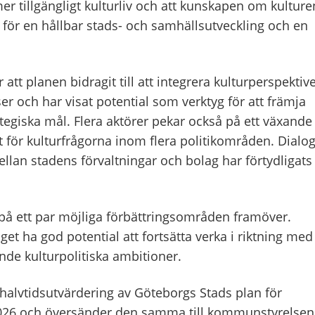
er tillgängligt kulturliv och att kunskapen om kulture
et för en hållbar stads- och samhällsutveckling och en
att planen bidragit till att integrera kulturperspektive
r och har visat potential som verktyg för att främja
tegiska mål. Flera aktörer pekar också på ett växande
t för kulturfrågorna inom flera politikområden. Dialo
lan stadens förvaltningar och bolag har förtydligats
på ett par möjliga förbättringsområden framöver.
 ha god potential att fortsätta verka i riktning med
de kulturpolitiska ambitioner.
lvtidsutvärdering av Göteborgs Stads plan för
26 och översänder den samma till kommunstyrelsen