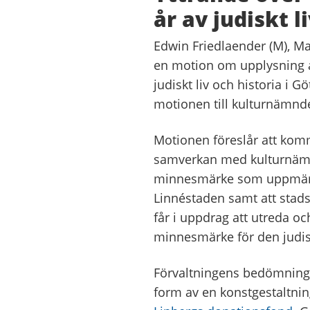
år av judiskt l
Edwin Friedlaender (M), Ma
en motion om upplysning av
judiskt liv och historia i
motionen till kulturnämnd
Motionen föreslår att kom
samverkan med kulturnämnd
minnesmärke som uppmärks
Linnéstaden samt att sta
får i uppdrag att utreda och
minnesmärke för den judis
Förvaltningens bedömning ä
form av en konstgestaltnin