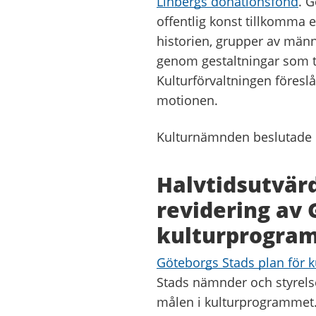
Linbergs donationsfond
. 
offentlig konst tillkomma
historien, grupper av mä
genom gestaltningar som t
Kulturförvaltningen föres
motionen.
Kulturnämnden beslutade i
Halvtidsutvärd
revidering av 
kulturprogra
Göteborgs Stads plan för
Stads nämnder och styrelser
målen i kulturprogrammet. P