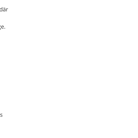
där
ge.
gs