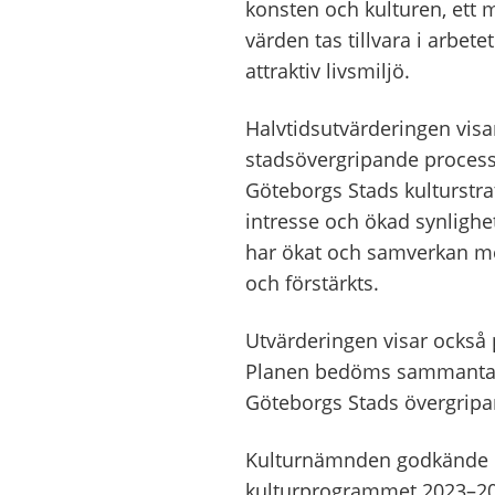
konsten och kulturen, ett m
värden tas tillvara i arbet
attraktiv livsmiljö.
Halvtidsutvärderingen visar 
stadsövergripande processe
Göteborgs Stads kulturstra
intresse och ökad synlighe
har ökat och samverkan mel
och förstärkts.
Utvärderingen visar också 
Planen bedöms sammantaget
Göteborgs Stads övergripan
Kulturnämnden godkände ha
kulturprogrammet 2023–20