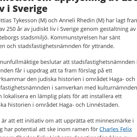
iv i Sverige
ttias Tykesson (M) och Anneli Rhedin (M) har lagt fra
 250 år av judiskt liv i Sverige genom gestaltning av
 Göteborgs stadsmiljö. Kommunstyrelsen har sänt
en och stadsfastighetsnämnden för yttrande.
munfullmäktige beslutar att stadsfastighetsnämnden 
en får i uppdrag att ta fram förslag på ett
ammar den judiska historien i området Haga- och
dsfastighetsnämnden i samverkan med kulturnämnde
 lokalisera en lämplig plats för att installera ett
ka historien i området Haga- och Linnéstaden.
r att ett initiativ om att upprätta ett minnesmärke i
g har potential att ske inom ramen för
Charles Felix