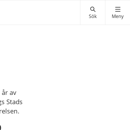
 år av
gs Stads
relsen.
0