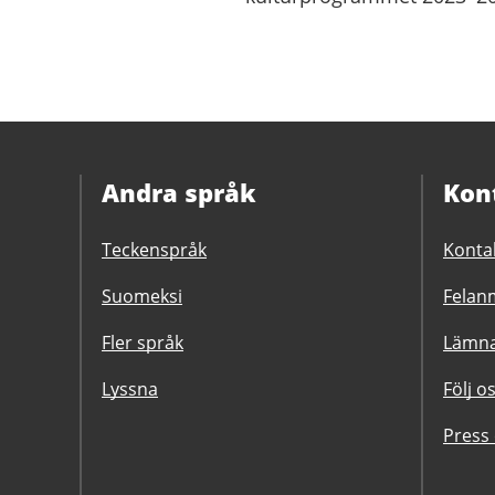
Andra språk
Kon
Teckenspråk
Konta
Suomeksi
Felanm
Fler språk
Lämna
Lyssna
Följ o
Press