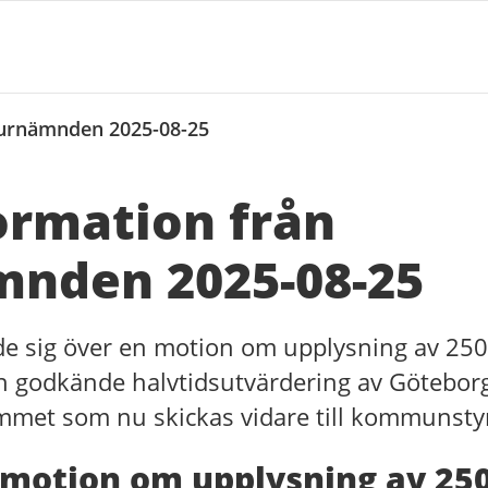
turnämnden 2025-08-25
ormation från
mnden 2025-08-25
e sig över en motion om upplysning av 250
 och godkände halvtidsutvärdering av Götebor
mmet som nu skickas vidare till kommunsty
 motion om upplysning av 25