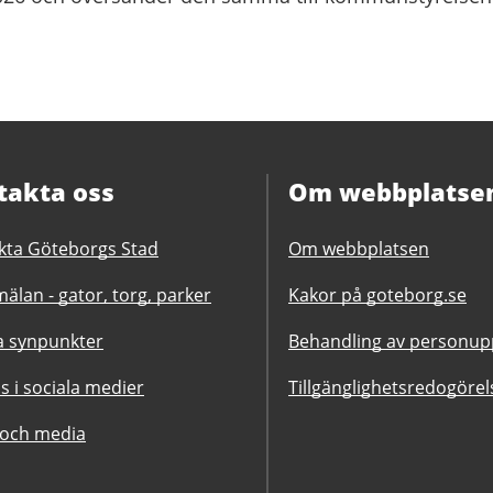
takta oss
Om webbplatse
kta Göteborgs Stad
Om webbplatsen
älan - gator, torg, parker
Kakor på goteborg.se
 synpunkter
Behandling av personupp
ss i sociala medier
Tillgänglighetsredogörel
 och media