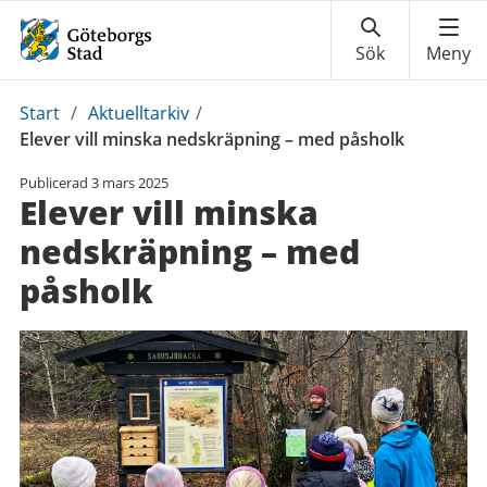
Du
Start
/
Aktuelltarkiv
/
är
Elever vill minska nedskräpning – med påsholk
här:
Publicerad
3 mars 2025
Elever vill minska
nedskräpning – med
påsholk