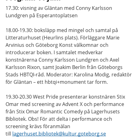
17.30: visning av Gläntan med Conny Karlsson
Lundgren på Esperantoplatsen
18.00-19.30: boksläpp med mingel och samtal på
Litteraturhuset (Heurlins plats). Förläggare Marie
Arvinius och Göteborg Konst välkomnar och
introducerar boken. I samtalet medverkar
konstnärerna Conny Karlsson Lundgren och Axel
Karlsson Rixon, samt Joakim Berlin från Göteborgs
Stads HBTQI-råd. Moderator: Karolina Modig, redaktör
för Gläntan – ett hbtqi+monument tar form.
19.30-20.30 West Pride presenterar konstnären Stix
Omar med screening av Advent X och performance
från Stix Omar Romantic Comedy på Lagerhusets
Bibliotek. Obs! För att delta i performance och
screening krävs föranmälan
till
lagerhuset.bibliotek@kultur.goteborg.se