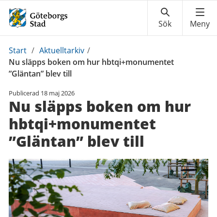
Du
Start
/
Aktuelltarkiv
/
är
Nu släpps boken om hur hbtqi+monumentet
här:
”Gläntan” blev till
Publicerad
18 maj 2026
Nu släpps boken om hur
hbtqi+monumentet
”Gläntan” blev till