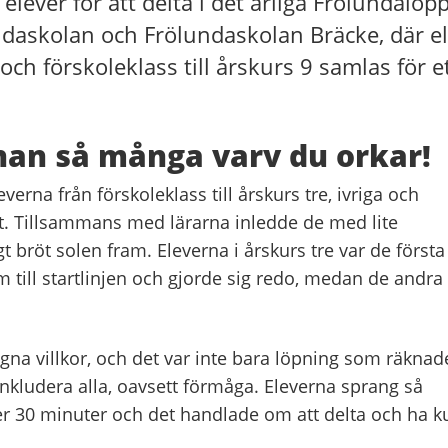
lever för att delta i det årliga Frölundalop
undaskolan och Frölundaskolan Bräcke, där e
h förskoleklass till årskurs 9 samlas för e
nan så många varv du orkar!
erna från förskoleklass till årskurs tre, ivriga och
et. Tillsammans med lärarna inledde de med lite
bröt solen fram. Eleverna i årskurs tre var de första 
am till startlinjen och gjorde sig redo, medan de andra
egna villkor, och det var inte bara löpning som räknad
nkludera alla, oavsett förmåga. Eleverna sprang så
 30 minuter och det handlade om att delta och ha ku