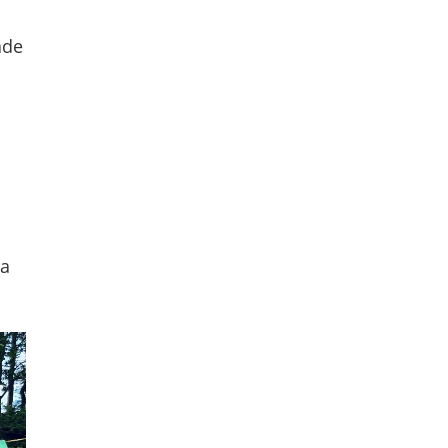
ade
da