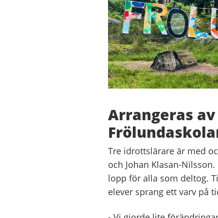
Arrangeras av 
Frölundaskola
Tre idrottslärare är med 
och Johan Klasan-Nilsson. D
lopp för alla som deltog. Ti
elever sprang ett varv på ti
- Vi gjorde lite förändringar