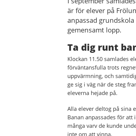
I september samlades e
är för elever på Fröl
anpassad grundskola oc
gemensamt lopp.
Ta dig runt ba
Klockan 11.50 samlades elev
förväntansfulla trots regn
uppvärmning, och samtidigt 
ge sig i väg när de steg fr
eleverna hejade på.
Alla elever deltog på sina 
Banan anpassades för att i
många varv de kunde under
inte om att vinna.