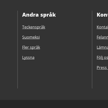
Andra språk
Kon
Teckenspråk
Konta
Suomeksi
Felanm
Fler språk
Lämna
Lyssna
Följ o
Press