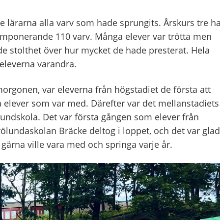
e lärarna alla varv som hade sprungits. Årskurs tre h
 imponerande 110 varv. Många elever var trötta men
de stolthet över hur mycket de hade presterat. Hela
eleverna varandra.
orgonen, var eleverna från högstadiet de första att
 elever som var med. Därefter var det mellanstadiets
undskola. Det var första gången som elever från
lundaskolan Bräcke deltog i loppet, och det var gla
gärna ville vara med och springa varje år.