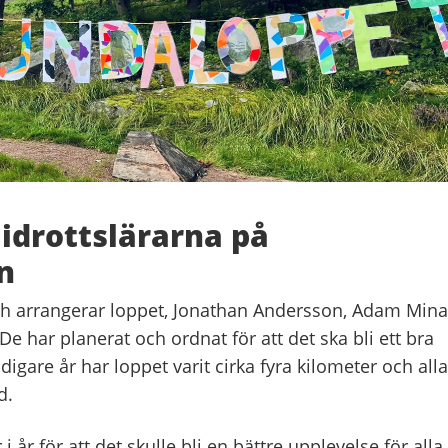
idrottslärarna på
n
och arrangerar loppet, Jonathan Andersson, Adam Min
e har planerat och ordnat för att det ska bli ett bra
digare år har loppet varit cirka fyra kilometer och alla
d.
 i år för att det skulle bli en bättre upplevelse för alla