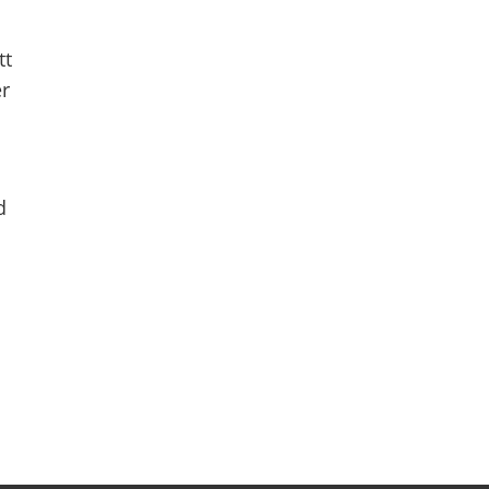
tt
er
d