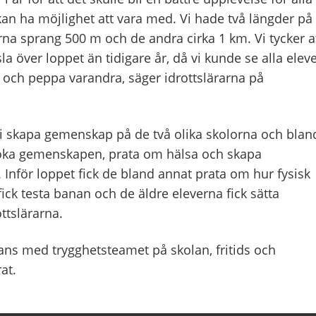
 kan ha möjlighet att vara med. Vi hade två längder på
rna sprang 500 m och de andra cirka 1 km. Vi tycker a
la över loppet än tidigare år, då vi kunde se alla elev
 och peppa varandra, säger idrottslärarna på
vi skapa gemenskap på de två olika skolorna och blan
l öka gemenskapen, prata om hälsa och skapa
 Inför loppet fick de bland annat prata om hur fysisk
fick testa banan och de äldre eleverna fick sätta
ottslärarna.
ns med trygghetsteamet på skolan, fritids och
at.