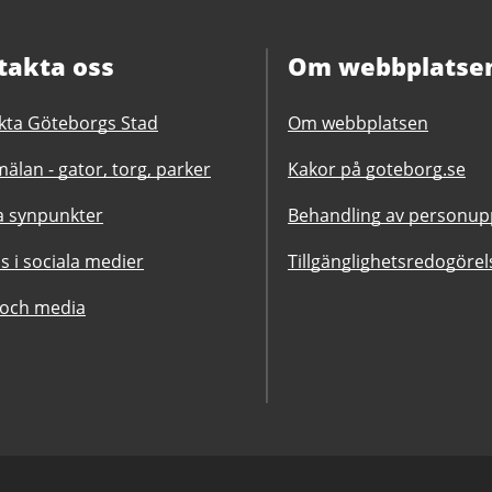
takta oss
Om webbplatse
kta Göteborgs Stad
Om webbplatsen
älan - gator, torg, parker
Kakor på goteborg.se
 synpunkter
Behandling av personupp
ss i sociala medier
Tillgänglighetsredogörel
 och media