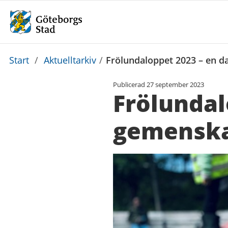
Du
Start
/
Aktuelltarkiv
/
Frölundaloppet 2023 – en da
är
Publicerad
27 september 2023
här:
Frölundal
gemenskap