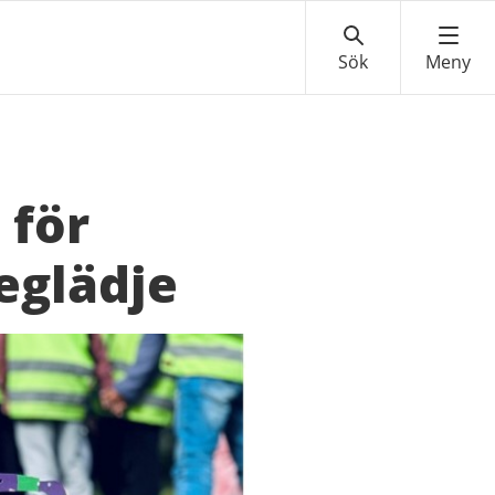
 för
eglädje