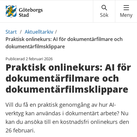
Du
Start
/
Aktuelltarkiv
/
är
Praktisk onlinekurs: AI för dokumentärfilmare och
här:
dokumentärfilmsklippare
Publicerad
2 februari 2026
Praktisk onlinekurs: AI för
dokumentärfilmare och
dokumentärfilmsklippare
Vill du få en praktisk genomgång av hur AI-
verktyg kan användas i dokumentärt arbete? Nu
kan du ansöka till en kostnadsfri onlinekurs den
26 februari.