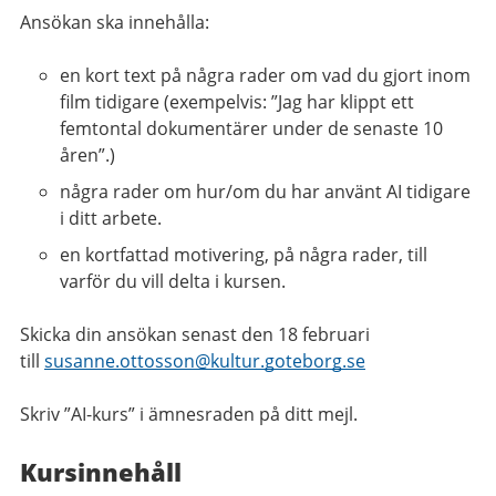
Ansökan ska innehålla:
en kort text på några rader om vad du gjort inom
film tidigare (exempelvis: ”Jag har klippt ett
femtontal dokumentärer under de senaste 10
åren”.)
några rader om hur/om du har använt AI tidigare
i ditt arbete.
en kortfattad motivering, på några rader, till
varför du vill delta i kursen.
Skicka din ansökan senast den 18 februari
till
susanne.ottosson@
kultur.goteborg.se
Skriv ”AI-kurs” i ämnesraden på ditt mejl.
Kursinnehåll