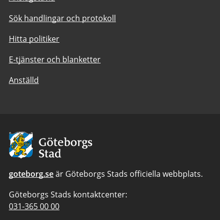
Sök handlingar och protokoll
Hitta politiker
E-tjänster och blanketter
Anställd
Avsändare:
Göteborgs
Stad
goteborg.se
är Göteborgs Stads officiella webbplats.
Göteborgs Stads kontaktcenter:
Telefonnummer
031-365 00 00
till