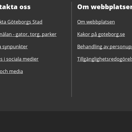
takta oss
Om webbplatse
kta Göteborgs Stad
Om webbplatsen
älan - gator, torg, parker
Kakor på goteborg.se
 synpunkter
Behandling av personupp
ss i sociala medier
Tillgänglighetsredogörel
 och media