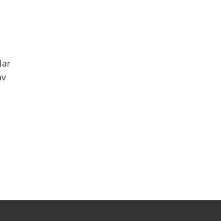
lar
av