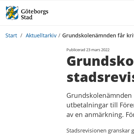
Du
Start
/
Aktuelltarkiv
/
Grundskolenämnden får krit
är
Publicerad
23 mars 2022
här:
Grundsko
stadsrevi
Grundskolenämnden har
utbetalningar till För
av en anmärkning. Förv
Stadsrevisionen granskar 