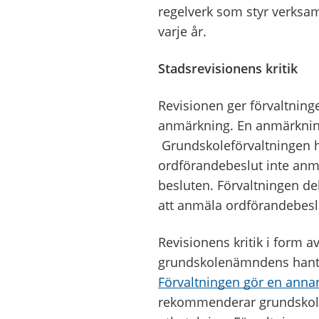
regelverk som styr verksa
varje år.
Stadsrevisionens kritik
Revisionen ger förvaltningen
anmärkning. En anmärkning 
Grundskoleförvaltningen ha
ordförandebeslut inte anmält
besluten. Förvaltningen de
att anmäla ordförandebesl
Revisionens kritik i form 
grundskolenämndens hanter
Förvaltningen gör en ann
rekommenderar grundskole