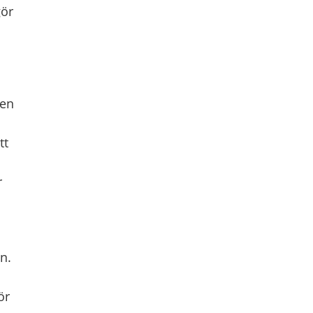
gör
 en
tt
r
n.
ör