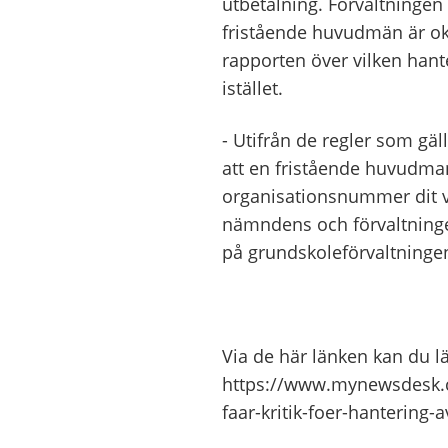
utbetalning. Förvaltningen 
fristående huvudmän är okl
rapporten över vilken hant
istället.
- Utifrån de regler som gäl
att en fristående huvudman 
organisationsnummer dit v
nämndens och förvaltninge
på grundskoleförvaltninge
Via de här länken kan du 
https://www.mynewsdesk.
faar-kritik-foer-hantering