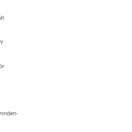
lt
av
ör
emnden-