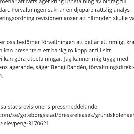
menar att rättsläget kring utbetalning av bidrag till
art. Förvaltningen saknar en djupare rättslig analys i
eringsordning revisionen anser att nämnden skulle va
ler oss bedömer förvaltningen att det är ett rimligt kr
kan presentera ett bankgiro kopplat till sitt
i kan göra utbetalningar. Jag känner mig trygg med
ns agerande, säger Bengt Randén, förvaltningsdirekt
n.
läsa stadsrevisionens pressmeddelande.
com/se/goteborgsstad/pressreleases/grundskolena
-av-elevpeng-3170621