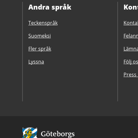
Andra språk
Kon
Teckenspråk
Konta
Suomeksi
Felanm
Fler språk
Lämna
Lyssna
Följ o
Press
Avsändare: