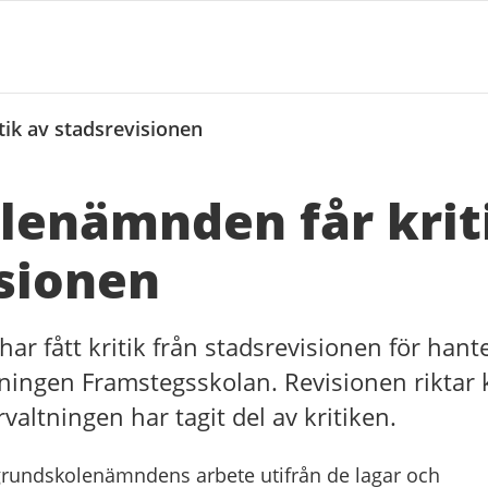
ik av stadsrevisionen
lenämnden får krit
sionen
 fått kritik från stadsrevisionen för hant
eningen Framstegsskolan. Revisionen riktar k
altningen har tagit del av kritiken.
grundskolenämndens arbete utifrån de lagar och