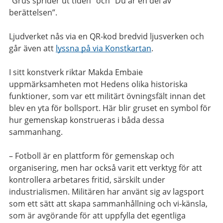
”Grus sprider ut tiden” och ”Du är en del av
berättelsen”.
Ljudverket nås via en QR-kod bredvid ljusverken och
går även att
lyssna på via Konstkartan
.
I sitt konstverk riktar Makda Embaie
uppmärksamheten mot Hedens olika historiska
funktioner, som var ett militärt övningsfält innan det
blev en yta för bollsport. Här blir gruset en symbol för
hur gemenskap konstrueras i båda dessa
sammanhang.
– Fotboll är en plattform för gemenskap och
organisering, men har också varit ett verktyg för att
kontrollera arbetares fritid, särskilt under
industrialismen. Militären har använt sig av lagsport
som ett sätt att skapa sammanhållning och vi-känsla,
som är avgörande för att uppfylla det egentliga